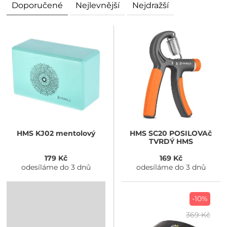
Doporučené
Nejlevnější
Nejdražší
HMS
KJ02 mentolový
HMS
SC20 POSILOVAč
TVRDÝ HMS
179 Kč
169 Kč
odesíláme do 3 dnů
odesíláme do 3 dnů
-10%
369 Kč