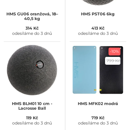
HMS
GU06 oranžová, 18–
HMS
PST06 6kg
40,5 kg
314 Kč
413 Kč
odesíláme do 3 dnů
odesíláme do 3 dnů
-10%
799 Kč
HMS
BLM01 10 cm -
HMS
MFK02 modrá
Lacrosse Ball
119 Kč
719 Kč
odesíláme do 3 dnů
odesíláme do 3 dnů