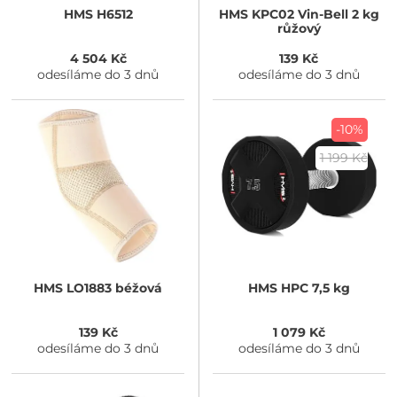
HMS
H6512
HMS
KPC02 Vin-Bell 2 kg
růžový
4 504 Kč
139 Kč
odesíláme do 3 dnů
odesíláme do 3 dnů
-10%
1 199 Kč
HMS
LO1883 béžová
HMS
HPC 7,5 kg
139 Kč
1 079 Kč
odesíláme do 3 dnů
odesíláme do 3 dnů