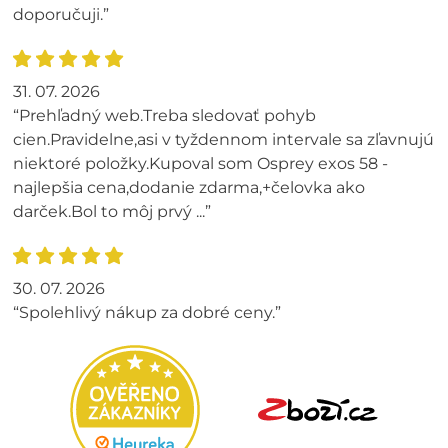
doporučuji.”
31. 07. 2026
“Prehľadný web.Treba sledovať pohyb
cien.Pravidelne,asi v tyždennom intervale sa zľavnujú
niektoré položky.Kupoval som Osprey exos 58 -
najlepšia cena,dodanie zdarma,+čelovka ako
darček.Bol to môj prvý ...”
30. 07. 2026
“Spolehlivý nákup za dobré ceny.”