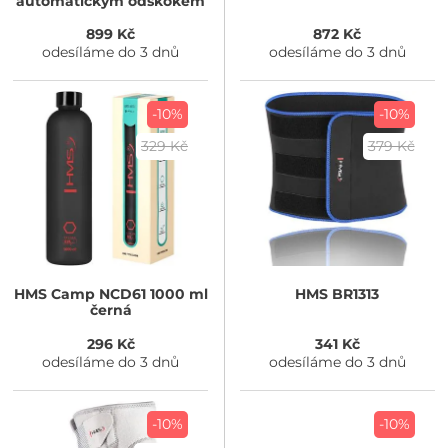
automatickým odskokem
899 Kč
872 Kč
odesíláme do 3 dnů
odesíláme do 3 dnů
-10%
-10%
329 Kč
379 Kč
HMS
Camp NCD61 1000 ml
HMS
BR1313
černá
296 Kč
341 Kč
odesíláme do 3 dnů
odesíláme do 3 dnů
-10%
-10%