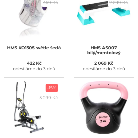
469 Kč
2 299 Kč
HMS
KO1505 světle šedá
HMS
AS007
bílý/mentolový
422 Kč
2 069 Kč
odesíláme do 3 dnů
odesíláme do 3 dnů
-15%
5 299 Kč