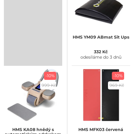
HMS
YM09 ABmat Sit Ups
332 Kč
odesíláme do 3 dnů
-10%
-10%
999 Kč
969 Kč
HMS
KA08 hnědý s
HMS
MFK03 červená