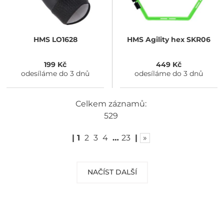
HMS
LO1628
HMS
Agility hex SKR06
199 Kč
449 Kč
odesíláme do 3 dnů
odesíláme do 3 dnů
Celkem záznamů:
529
|
1
2
3
4
…
23
|
»
NAČÍST DALŠÍ