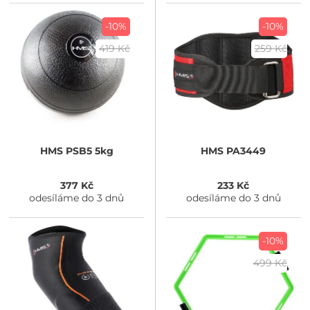
-10%
-10%
419 Kč
259 Kč
HMS
PSB5 5kg
HMS
PA3449
377 Kč
233 Kč
odesíláme do 3 dnů
odesíláme do 3 dnů
-10%
499 Kč