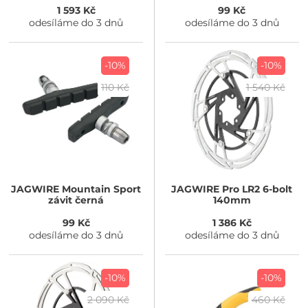
1 593 Kč
99 Kč
odesíláme do 3 dnů
odesíláme do 3 dnů
-10%
-10%
110 Kč
1 540 Kč
JAGWIRE
Mountain Sport
JAGWIRE
Pro LR2 6-bolt
závit černá
140mm
99 Kč
1 386 Kč
odesíláme do 3 dnů
odesíláme do 3 dnů
-10%
-10%
2 090 Kč
460 Kč