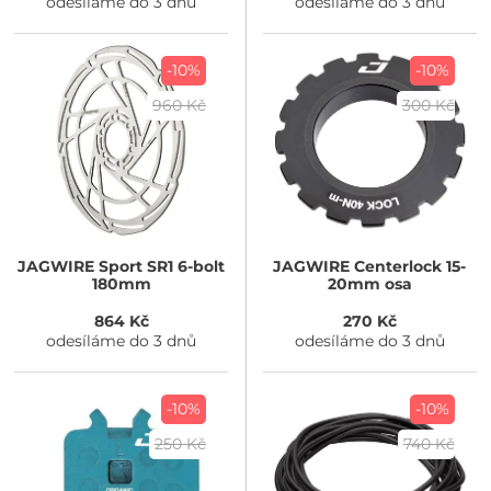
odesíláme do 3 dnů
odesíláme do 3 dnů
-10%
-10%
960 Kč
300 Kč
JAGWIRE
Sport SR1 6-bolt
JAGWIRE
Centerlock 15-
180mm
20mm osa
864 Kč
270 Kč
odesíláme do 3 dnů
odesíláme do 3 dnů
-10%
-10%
250 Kč
740 Kč