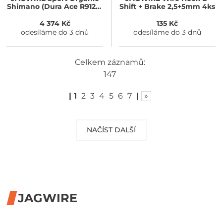
Shimano (Dura Ace R9120)
Shift + Brake 2,5+5mm 4ks
25ks
4 374 Kč
135 Kč
odesíláme do 3 dnů
odesíláme do 3 dnů
Celkem záznamů:
147
|
1
2
3
4
5
6
7
|
»
NAČÍST DALŠÍ
JAGWIRE