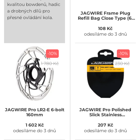
kvalitou bowdenů, hadic
a drobných dílů pro
JAGWIRE
Frame Plug
přesné ovládání kola.
Refill Bag Close Type (6-
6.3 mm) 10ks
108 Kč
odesíláme do 3 dnů
-10%
-10%
1 780 Kč
230 Kč
JAGWIRE
Pro LR2-E 6-bolt
JAGWIRE
Pro Polished
160mm
Slick Stainless
1.1x2300mm
SRAM/Shimano
1 602 Kč
207 Kč
odesíláme do 3 dnů
odesíláme do 3 dnů