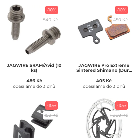
-10%
-10%
540 Kč
450 Kč
JAGWIRE
SRAM/Avid (10
JAGWIRE
Pro Extreme
ks)
Sintered Shimano (Dura
Ace R9170)
486 Kč
405 Kč
odesíláme do 3 dnů
odesíláme do 3 dnů
-10%
-10%
150 Kč
1 900 Kč