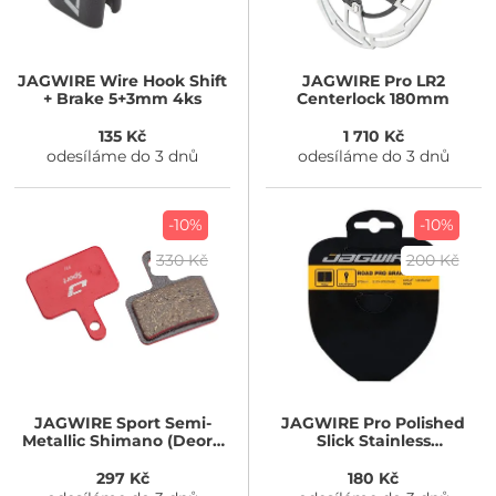
JAGWIRE
Wire Hook Shift
JAGWIRE
Pro LR2
+ Brake 5+3mm 4ks
Centerlock 180mm
135 Kč
1 710 Kč
odesíláme do 3 dnů
odesíláme do 3 dnů
-10%
-10%
330 Kč
200 Kč
JAGWIRE
Sport Semi-
JAGWIRE
Pro Polished
Metallic Shimano (Deore
Slick Stainless
LX T675)
1.5x2000mm
SRAM/Shimano
297 Kč
180 Kč