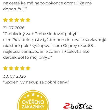
na cestě ke mě nebo dokonce doma :) Za mě
doporučuji.”
31. 07. 2026
“Prehľadný web.Treba sledovať pohyb
cien.Pravidelne,asi v tyždennom intervale sa zľavnujú
niektoré položky.Kupoval som Osprey exos 58 -
najlepšia cena,dodanie zdarma,+čelovka ako
darček.Bol to môj prvý ...”
30. 07. 2026
“Spolehlivý nákup za dobré ceny.”