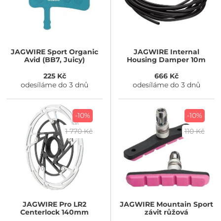
JAGWIRE
Sport Organic
JAGWIRE
Internal
Avid (BB7, Juicy)
Housing Damper 10m
225 Kč
666 Kč
odesíláme do 3 dnů
odesíláme do 3 dnů
-10%
-10%
1 770 Kč
110 Kč
JAGWIRE
Pro LR2
JAGWIRE
Mountain Sport
Centerlock 140mm
závit růžová