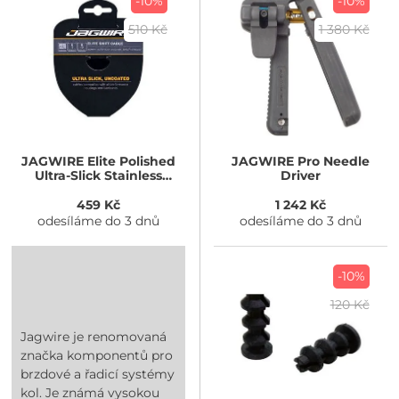
-10%
-10%
510 Kč
1 380 Kč
JAGWIRE
Elite Polished
JAGWIRE
Pro Needle
Ultra-Slick Stainless
Driver
1.1x2300mm Campagnolo
459 Kč
1 242 Kč
odesíláme do 3 dnů
odesíláme do 3 dnů
-10%
120 Kč
Jagwire je renomovaná
značka komponentů pro
brzdové a řadicí systémy
kol. Je známá vysokou