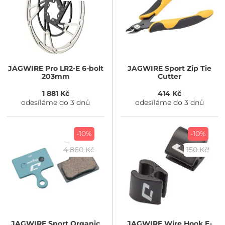
JAGWIRE
Pro LR2-E 6-bolt
JAGWIRE
Sport Zip Tie
203mm
Cutter
1 881 Kč
414 Kč
odesíláme do 3 dnů
odesíláme do 3 dnů
-10%
-10%
4 860 Kč
150 Kč
JAGWIRE
Sport Organic
JAGWIRE
Wire Hook E-