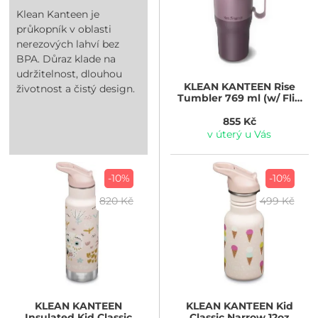
Klean Kanteen je
průkopník v oblasti
nerezových lahví bez
BPA. Důraz klade na
udržitelnost, dlouhou
KLEAN KANTEEN
Rise
životnost a čistý design.
Tumbler 769 ml (w/ Flip
Straw Lid) - Dusty Orchid
855 Kč
v úterý u Vás
-10%
-10%
820 Kč
499 Kč
KLEAN KANTEEN
KLEAN KANTEEN
Kid
Insulated Kid Classic
Classic Narrow 12oz