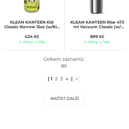
KLEAN KANTEEN
Kid
KLEAN KANTEEN
Rise 473
Classic Narrow 12oz (w/Kid
ml Vacuum Classic (w/
Sippy Cap) - dogs 355 ml
Bamboo) - Brushed
Stainless
424 Kč
899 Kč
v úterý u Vás
v úterý u Vás
Celkem záznamů:
89
|
1
2
3
4
|
»
NAČÍST DALŠÍ