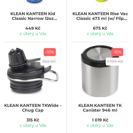
KLEAN KANTEEN
Kid
KLEAN KANTEEN
Rise Vac
Classic Narrow 12oz
Classic 473 ml (w/ Flip
(w/Flip Seal Sport Cap) -
Seal Cap) - Baltic
sharks in shades 355 ml
Kaleidoscope
449 Kč
675 Kč
v úterý u Vás
v úterý u Vás
-10%
-15%
350 Kč
1 199 Kč
KLEAN KANTEEN
TKWide -
KLEAN KANTEEN
TK
Chug Cap
Canister 946 ml
315 Kč
1 019 Kč
v úterý u Vás
v úterý u Vás