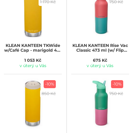
1 170 Kč
750 Kč
KLEAN KANTEEN
TKWide
KLEAN KANTEEN
Rise Vac
w/Café Cap - marigold 473
Classic 473 ml (w/ Flip
ml
Seal Cap) - Cayenne
Kaleidoscope
1 053 Kč
675 Kč
v úterý u Vás
v úterý u Vás
-10%
-10%
850 Kč
750 Kč