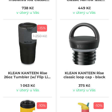
Narrow 355 ml (w/Flip Seal
(w/Flip Seal Sport Cap) -
Sport Cap) - owlet
ice cream 355 ml
738 Kč
449 Kč
v úterý u Vás
v úterý u Vás
-15%
1 250 Kč
KLEAN KANTEEN
Rise
KLEAN KANTEEN
Rise
26oz Tumbler (w/ Flip Lid)
classic loop cap - black
- Asphalt 768 ml
1 063 Kč
375 Kč
v úterý u Vás
v úterý u Vás
-10%
-10%