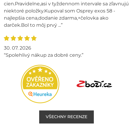
cien.Pravidelne,asi v tyždennom intervale sa zľavnujú
niektoré položky.Kupoval som Osprey exos 58 -
najlepšia cena,dodanie zdarma,+čelovka ako
darček.Bol to môj prvý ...”
30. 07. 2026
“Spolehlivý nákup za dobré ceny.”
VŠECHNY RECENZE