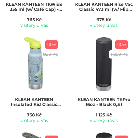
KLEAN KANTEEN
TKWide
KLEAN KANTEEN
Rise Vac
355 ml (w/ Café Cap) -
Classic 473 ml (w/ Flip
Sunset
Seal Cap) - Parakeet
Kaleidoscope
765 Kč
675 Kč
v úterý u Vás
v úterý u Vás
-10%
-10%
820 Kč
1 250 Kč
KLEAN KANTEEN
KLEAN KANTEEN
TKPro
Insulated Kid Classic
16oz - Black 0,5 l
Narrow 355 ml (w/Flip Seal
Sport Cap) - launch plan
738 Kč
1 125 Kč
v úterý u Vás
v úterý u Vás