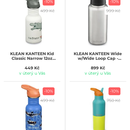
-10%
-10%
499 Kč
999 Kč
KLEAN KANTEEN
Kid
KLEAN KANTEEN
Wide
Classic Narrow 12oz
w/Wide Loop Cap -
(w/Flip Seal Sport Cap) -
brushed stainless 1182 ml
dino skate 355 ml
449 Kč
899 Kč
v úterý u Vás
v úterý u Vás
-10%
-10%
499 Kč
750 Kč