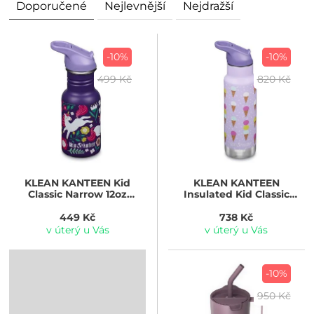
Doporučené
Nejlevnější
Nejdražší
-10%
-10%
499 Kč
820 Kč
KLEAN KANTEEN
Kid
KLEAN KANTEEN
Classic Narrow 12oz
Insulated Kid Classic
(w/Flip Seal Sport Cap) -
Narrow 355 ml (w/Flip Seal
leaping unicorns 355 ml
Sport Cap) - ice cream
449 Kč
738 Kč
v úterý u Vás
v úterý u Vás
-10%
950 Kč