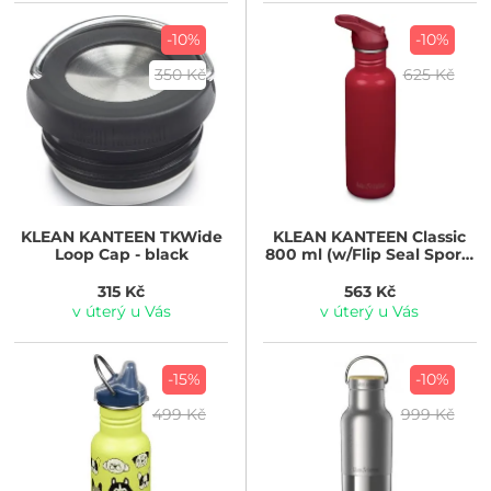
-10%
-10%
350 Kč
625 Kč
KLEAN KANTEEN
TKWide
KLEAN KANTEEN
Classic
Loop Cap - black
800 ml (w/Flip Seal Sport)
- Garnet
315 Kč
563 Kč
v úterý u Vás
v úterý u Vás
-15%
-10%
499 Kč
999 Kč