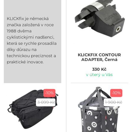
KLICKfix je německá
značka založená v roce
1988 dvěma
cyklistickými nadšenci,
která se rychle prosadila
díky důrazu na
KLICKFIX
CONTOUR
technickou preciznost a
ADAPTER, Černá
praktické inovace.
330 Kč
v úterý u Vás
-10%
-10%
3 099 Kč
1 900 Kč