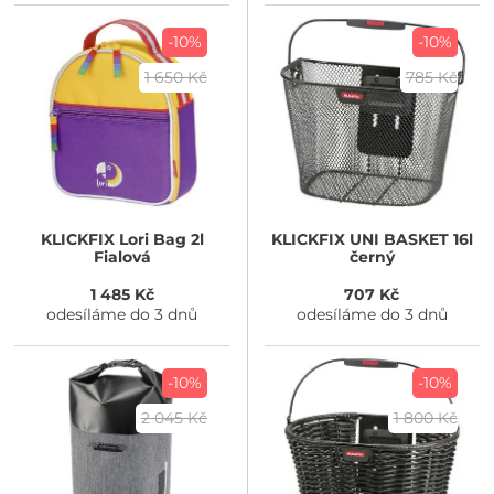
-10%
-10%
1 650 Kč
785 Kč
KLICKFIX
Lori Bag 2l
KLICKFIX
UNI BASKET 16l
Fialová
černý
1 485 Kč
707 Kč
odesíláme do 3 dnů
odesíláme do 3 dnů
-10%
-10%
2 045 Kč
1 800 Kč