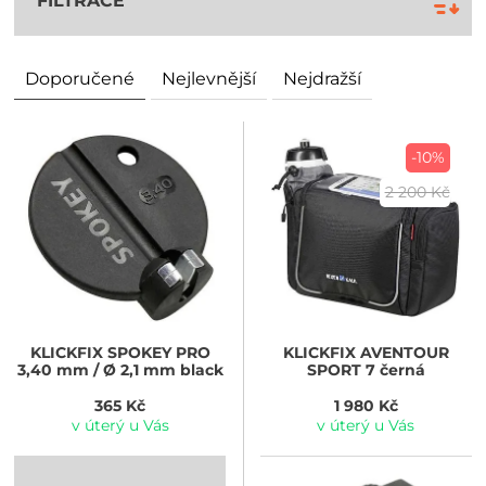
FILTRACE
Doporučené
Nejlevnější
Nejdražší
-10%
2 200 Kč
KLICKFIX
SPOKEY PRO
KLICKFIX
AVENTOUR
3,40 mm / Ø 2,1 mm black
SPORT 7 černá
365 Kč
1 980 Kč
v úterý u Vás
v úterý u Vás