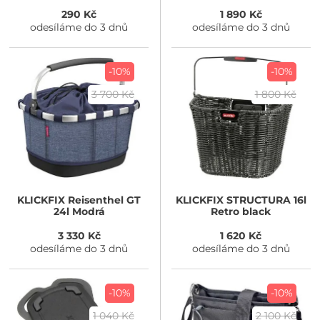
flowers
290 Kč
1 890 Kč
odesíláme do 3 dnů
odesíláme do 3 dnů
-10%
-10%
3 700 Kč
1 800 Kč
KLICKFIX
Reisenthel GT
KLICKFIX
STRUCTURA 16l
24l Modrá
Retro black
3 330 Kč
1 620 Kč
odesíláme do 3 dnů
odesíláme do 3 dnů
-10%
-10%
1 040 Kč
2 100 Kč