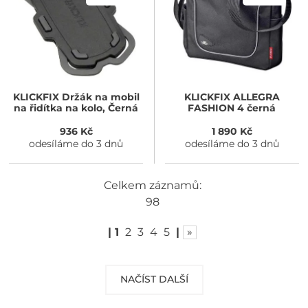
KLICKFIX
Držák na mobil
KLICKFIX
ALLEGRA
na řidítka na kolo, Černá
FASHION 4 černá
936 Kč
1 890 Kč
odesíláme do 3 dnů
odesíláme do 3 dnů
Celkem záznamů:
98
|
1
2
3
4
5
|
»
NAČÍST DALŠÍ