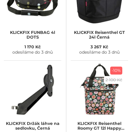
KLICKFIX
FUNBAG 4l
KLICKFIX
Reisenthel GT
DOTS
24l Černá
1 170 Kč
3 267 Kč
odesíláme do 3 dnů
odesíláme do 3 dnů
-10%
2 100 Kč
KLICKFIX
Držák láhve na
KLICKFIX
Reisenthel
sedlovku, Černá
Roomy GT 12l Happy