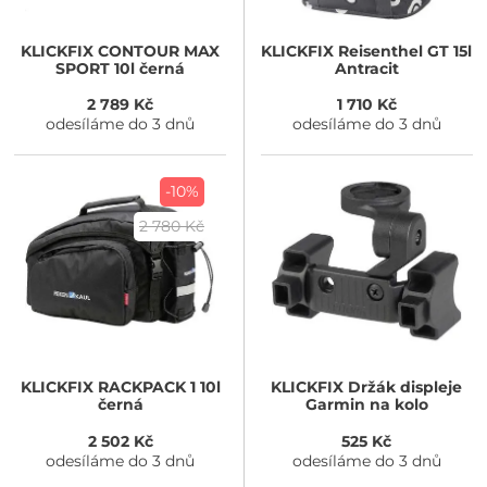
KLICKFIX
CONTOUR MAX
KLICKFIX
Reisenthel GT 15l
SPORT 10l černá
Antracit
2 789 Kč
1 710 Kč
odesíláme do 3 dnů
odesíláme do 3 dnů
-10%
2 780 Kč
KLICKFIX
RACKPACK 1 10l
KLICKFIX
Držák displeje
černá
Garmin na kolo
2 502 Kč
525 Kč
odesíláme do 3 dnů
odesíláme do 3 dnů