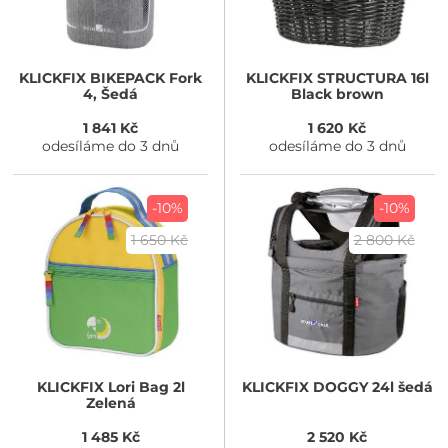
KLICKFIX
BIKEPACK Fork
KLICKFIX
STRUCTURA 16l
4, Šedá
Black brown
1 841 Kč
1 620 Kč
odesíláme do 3 dnů
odesíláme do 3 dnů
-10%
-10%
1 650 Kč
2 800 Kč
KLICKFIX
Lori Bag 2l
KLICKFIX
DOGGY 24l šedá
Zelená
1 485 Kč
2 520 Kč