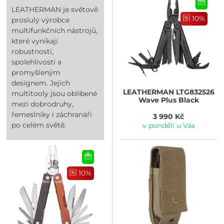
LEATHERMAN je světově
10%
proslulý výrobce
multifunkčních nástrojů,
které vynikají
robustností,
spolehlivostí a
promyšleným
designem. Jejich
LEATHERMAN
LTG832526
multitooly jsou oblíbené
Wave Plus Black
mezi dobrodruhy,
řemeslníky i záchranáři
3 990 Kč
po celém světě.
v pondělí u Vás
10%