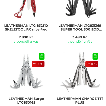
LEATHERMAN
LTG 832310
LEATHERMAN
LTG831369
SKELETOOL RX silver/red
SUPER TOOL 300 EOD
BLACK
2 990 Kč
3 490 Kč
v pondělí u Vás
v pondělí u Vás
10%
10%
LEATHERMAN
Surge
LEATHERMAN
CHARGE TTi
LTG830165
PLUS