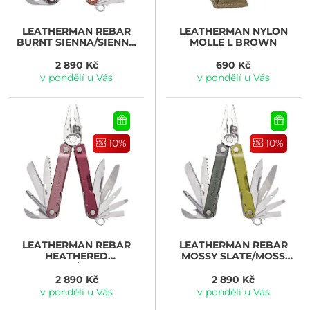
LEATHERMAN
REBAR
LEATHERMAN
NYLON
BURNT SIENNA/SIENNA
MOLLE L BROWN
SHEATH
2 890 Kč
690 Kč
v pondělí u Vás
v pondělí u Vás
10%
10%
LEATHERMAN
REBAR
LEATHERMAN
REBAR
HEATHERED
MOSSY SLATE/MOSS
CRANBERRY/CRANBERRY
SHEATH
SHEATH
2 890 Kč
2 890 Kč
v pondělí u Vás
v pondělí u Vás