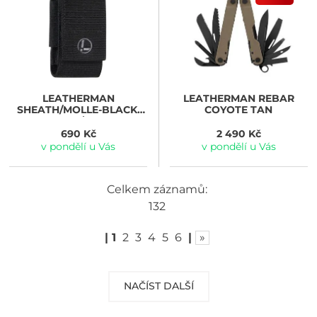
LEATHERMAN
LEATHERMAN
REBAR
SHEATH/MOLLE-BLACK-
COYOTE TAN
V2/L
690 Kč
2 490 Kč
v pondělí u Vás
v pondělí u Vás
Celkem záznamů:
132
|
1
2
3
4
5
6
|
»
NAČÍST DALŠÍ