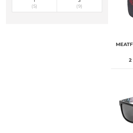
1
3
(5)
(9)
MEATF
2