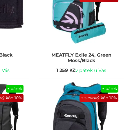
Black
MEATFLY
Exile 24, Green
Moss/Black
u Vás
1 259 Kč
v pátek u Vás
+ dárek
+ dárek
ový kód
10%
+ slevový kód
10%