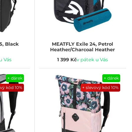
5, Black
MEATFLY
Exile 24, Petrol
Heather/Charcoal Heather
u Vás
1 399 Kč
v pátek u Vás
+ dárek
+ dárek
ový kód
10%
+ slevový kód
10%