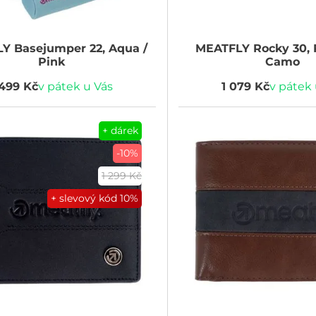
LY
Basejumper 22, Aqua /
MEATFLY
Rocky 30,
Pink
Camo
 499 Kč
v pátek u Vás
1 079 Kč
v pátek 
+ dárek
-10%
1 299 Kč
+ slevový kód
10%