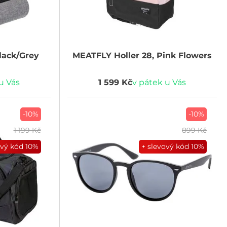
lack/Grey
MEATFLY
Holler 28, Pink Flowers
u Vás
1 599 Kč
v pátek u Vás
-10%
-10%
1 199 Kč
899 Kč
ový kód
10%
+ slevový kód
10%