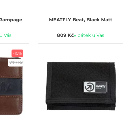
 Rampage
MEATFLY
Beat, Black Matt
u Vás
809 Kč
v pátek u Vás
-10%
799 Kč