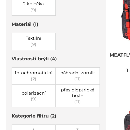
2 kolečka
(9)
Materiál
(1)
Textilní
(9)
MEATFL
Vlastnosti brýlí
(4)
1
fotochromatické
náhradní zorník
(2)
(11)
přes dioptrické
polarizační
brýle
(9)
(11)
Kategorie filtru
(2)