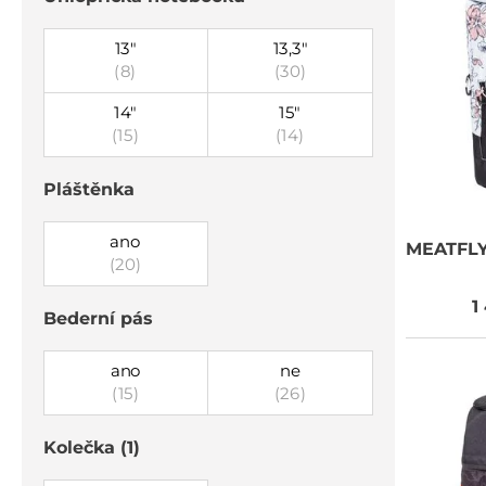
13"
13,3"
(8)
(30)
14"
15"
(15)
(14)
Pláštěnka
ano
MEATFL
(20)
1
Bederní pás
ano
ne
(15)
(26)
Kolečka
(1)