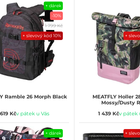
+ dárek
-10%
1 799 Kč
+ slevový kód
10%
+ slev
Y
Ramble 26 Morph Black
MEATFLY
Holler 28
Mossy/Dusty 
 619 Kč
v pátek u Vás
1 439 Kč
v pátek 
+ dárek
+ slev