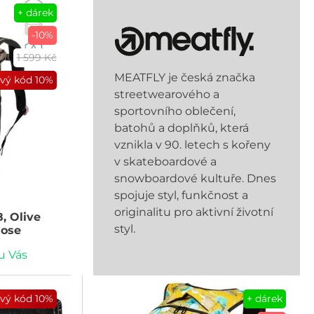
+ dárek
-10%
1 599 Kč
MEATFLY je česká značka
ový kód
10%
streetwearového a
sportovního oblečení,
batohů a doplňků, která
vznikla v 90. letech s kořeny
v skateboardové a
snowboardové kultuře. Dnes
spojuje styl, funkčnost a
originalitu pro aktivní životní
, Olive
styl.
Rose
u Vás
ový kód
10%
+ dárek