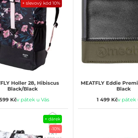
+ slevový kód
10%
FLY
Holler 28, Hibiscus
MEATFLY
Eddie Premi
Black/Black
Black
 599 Kč
v pátek u Vás
1 499 Kč
v pátek 
+ dárek
-10%