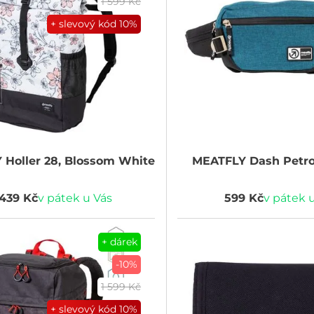
1 599 Kč
+ slevový kód
10%
Y
Holler 28, Blossom White
MEATFLY
Dash Petro
 439 Kč
v pátek u Vás
599 Kč
v pátek 
+ dárek
-10%
1 599 Kč
+ slevový kód
10%