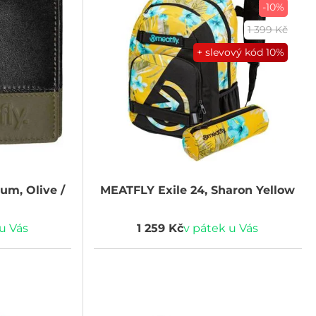
-10%
1 399 Kč
+ slevový kód
10%
um, Olive /
MEATFLY
Exile 24, Sharon Yellow
u Vás
1 259 Kč
v pátek u Vás