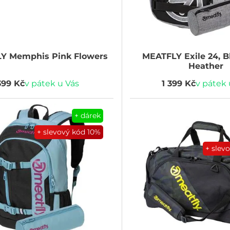
LY
Memphis Pink Flowers
MEATFLY
Exile 24, B
Heather
399 Kč
v pátek u Vás
1 399 Kč
v pátek 
+ dárek
+ slevový kód
10%
+ slev