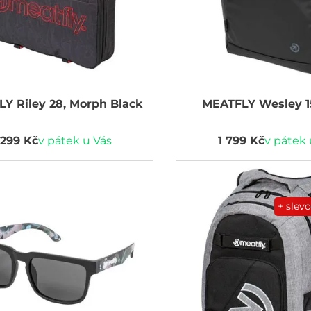
LY
Riley 28, Morph Black
MEATFLY
Wesley 1
 299 Kč
v pátek u Vás
1 799 Kč
v pátek 
+ slev