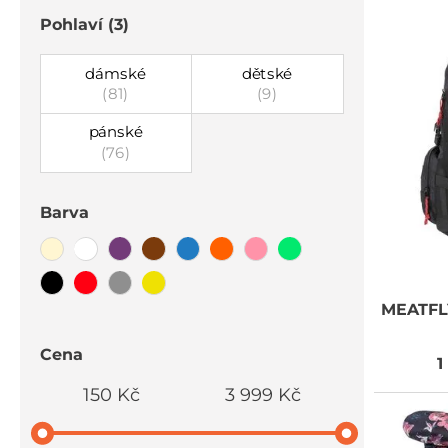
Pohlaví
(3)
dámské
dětské
(81)
(9)
pánské
(76)
Barva
MEATFL
Cena
1
150 Kč
3 999 Kč