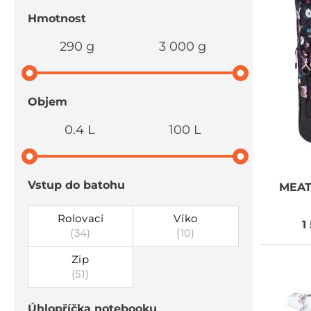
Hmotnost
290 g
3 000 g
Objem
0.4 L
100 L
Vstup do batohu
MEAT
Rolovací
Víko
1
(34)
(10)
Zip
(51)
Úhlopříčka notebooku