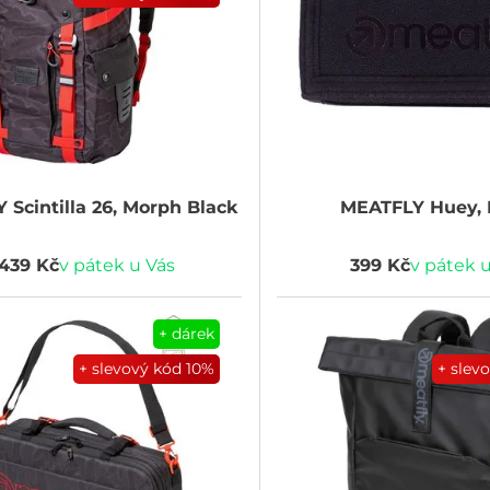
Y
Scintilla 26, Morph Black
MEATFLY
Huey, 
 439 Kč
v pátek u Vás
399 Kč
v pátek 
+ dárek
+ slevový kód
10%
+ slev