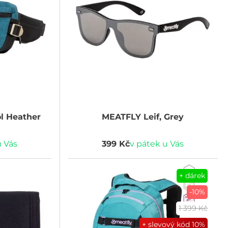
l Heather
MEATFLY
Leif, Grey
u Vás
399 Kč
v pátek u Vás
+ dárek
-10%
1 399 Kč
+ slevový kód
10%