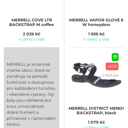
MERRELL
COVE LTR
MERRELL
VAPOR GLOVE 6
BACKSTRAP M coffee
W honeydew
2 029 Kč
1 959 Kč
v úterý u Vás
v úterý u Vás
MERRELL je americká
-40%
značka obuvi, která se
1 799 Kč
zaměřuje na pohodlí,
funkčnost a dostupnost
pro každodenní turistiku
i víkendové výpravy. Její
boty jsou oblíbené pro
svou univerzálnost,
MERRELL
DISTRICT MENDI
dobré tlumení a
BACKSTRAP, black
přilnavost v různorodém
1 079 Kč
terénu.
v úterý u Vás