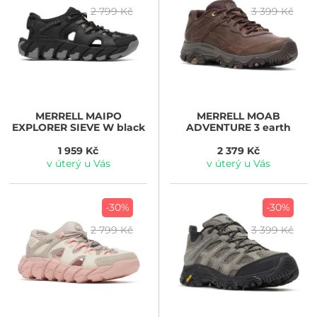
2 799 Kč
3 399 Kč
MERRELL
MAIPO
MERRELL
MOAB
EXPLORER SIEVE W black
ADVENTURE 3 earth
1 959 Kč
2 379 Kč
v úterý u Vás
v úterý u Vás
-30%
-30%
2 799 Kč
3 399 Kč