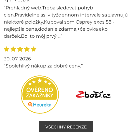
31. 07. 2026
“Prehľadný web.Treba sledovať pohyb
cien.Pravidelne,asi v tyždennom intervale sa zľavnujú
niektoré položky.Kupoval som Osprey exos 58 -
najlepšia cena,dodanie zdarma,+čelovka ako
darček.Bol to môj prvý ...”
30. 07. 2026
“Spolehlivý nákup za dobré ceny.”
VŠECHNY RECENZE