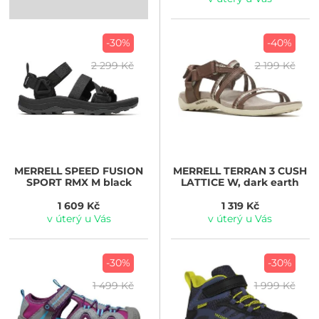
-30%
-40%
2 299 Kč
2 199 Kč
MERRELL
SPEED FUSION
MERRELL
TERRAN 3 CUSH
SPORT RMX M black
LATTICE W, dark earth
1 609 Kč
1 319 Kč
v úterý u Vás
v úterý u Vás
-30%
-30%
1 499 Kč
1 999 Kč