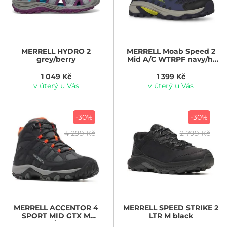
MERRELL
HYDRO 2
MERRELL
Moab Speed 2
grey/berry
Mid A/C WTRPF navy/hi
viz
1 049 Kč
1 399 Kč
v úterý u Vás
v úterý u Vás
-30%
-30%
4 299 Kč
2 799 Kč
MERRELL
ACCENTOR 4
MERRELL
SPEED STRIKE 2
SPORT MID GTX M
LTR M black
black/firetail