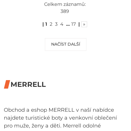
Celkem záznamů:
389
|
1
2
3
4
…
17
|
»
NAČÍST DALŠÍ
MERRELL
Obchod a eshop MERRELL v naší nabídce
najdete turistické boty a venkovní oblečení
pro muže, ženy a děti. Merrell odolné