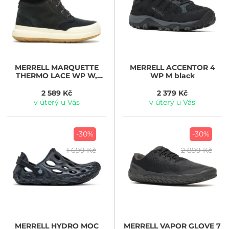
MERRELL
MARQUETTE
MERRELL
ACCENTOR 4
THERMO LACE WP W,
WP M black
black
2 589 Kč
2 379 Kč
v úterý u Vás
v úterý u Vás
-30%
-30%
1 699 Kč
2 899 Kč
MERRELL
HYDRO MOC
MERRELL
VAPOR GLOVE 7