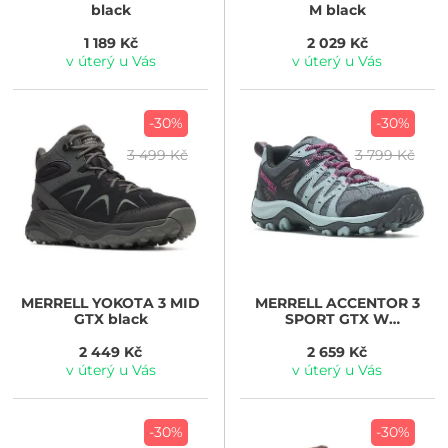
black
M black
1 189 Kč
2 029 Kč
v úterý u Vás
v úterý u Vás
-30%
-30%
3 499 Kč
3 799 Kč
MERRELL
YOKOTA 3 MID
MERRELL
ACCENTOR 3
GTX black
SPORT GTX W
monument/fuchsia
2 449 Kč
2 659 Kč
v úterý u Vás
v úterý u Vás
-30%
-30%