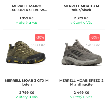
MERRELL
MAIPO
MERRELL
MOAB 3 M
EXPLORER SIEVE W
talus/black
bloom
1 959 Kč
2 379 Kč
v úterý u Vás
v úterý u Vás
-30%
-30%
3 999 Kč
3 499 Kč
MERRELL
MOAB 3 GTX M
MERRELL
MOAB SPEED 2
loden
M anthracite
2 799 Kč
2 449 Kč
v úterý u Vás
v úterý u Vás