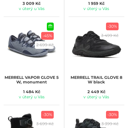
3 009 Kč
1 959 Kč
v úterý u Vás
v úterý u Vás
-30%
3 499 Kč
-45%
2 699 Kč
MERRELL
VAPOR GLOVE 5
MERRELL
TRAIL GLOVE 8
W, monument
W black
1 484 Kč
2 449 Kč
v úterý u Vás
v úterý u Vás
-30%
-30%
3 699 Kč
3 399 Kč