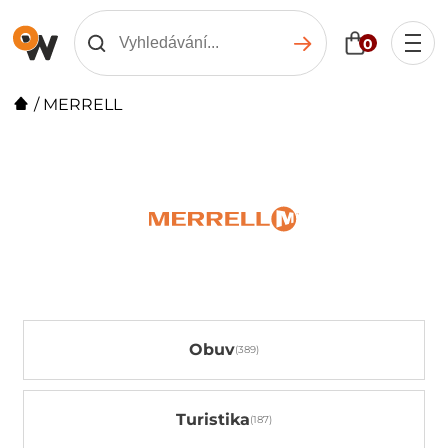
0
/
MERRELL
Obuv
Turistika