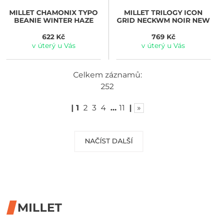
MILLET
CHAMONIX TYPO
MILLET
TRILOGY ICON
BEANIE WINTER HAZE
GRID NECKWM NOIR NEW
622 Kč
769 Kč
v úterý u Vás
v úterý u Vás
Celkem záznamů:
252
|
1
2
3
4
…
11
|
»
NAČÍST DALŠÍ
MILLET