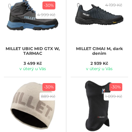
4 199 Kč
-30%
4 999 Kč
MILLET
UBIC MID GTX W,
MILLET
CIMAI M, dark
TARMAC
denim
3 499 Kč
2 939 Kč
v úterý u Vás
v úterý u Vás
-30%
-30%
889 Kč
1 099 Kč