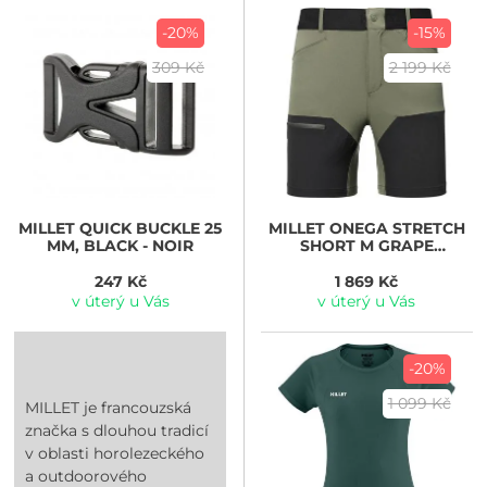
-20%
-15%
309 Kč
2 199 Kč
MILLET
QUICK BUCKLE 25
MILLET
ONEGA STRETCH
MM, BLACK - NOIR
SHORT M GRAPE
LEAF/BLACK
247 Kč
1 869 Kč
v úterý u Vás
v úterý u Vás
-20%
1 099 Kč
MILLET je francouzská
značka s dlouhou tradicí
v oblasti horolezeckého
a outdoorového