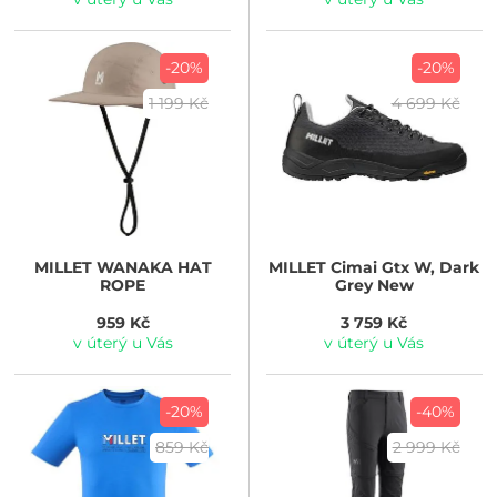
-20%
-20%
1 199 Kč
4 699 Kč
MILLET
WANAKA HAT
MILLET
Cimai Gtx W, Dark
ROPE
Grey New
959 Kč
3 759 Kč
v úterý u Vás
v úterý u Vás
-20%
-40%
859 Kč
2 999 Kč