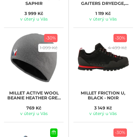
SAPHIR
GAITERS DRYEDGE,
BLACK - NOIR
3 999 Kč
1 119 Kč
v úterý u Vás
v úterý u Vás
-30%
-30%
1 099 Kč
4 499 Kč
MILLET
ACTIVE WOOL
MILLET
FRICTION U,
BEANIE HEATHER GREY
BLACK - NOIR
NEW
769 Kč
3 149 Kč
v úterý u Vás
v úterý u Vás
-30%