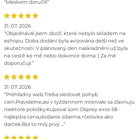
“bleskem doručili”
31. 07. 2026
“Objednával jsem zboží, které nebylo skladem na
eshopu. Doba dodání byla avizována delší než ve
skutečnosti. V plánovaný den naskladnění už byla
na cestě ke mě nebo dokonce doma :) Za mě
doporučuji.”
31. 07. 2026
“Prehľadný web.Treba sledovať pohyb
cien.Pravidelne,asi v tyždennom intervale sa zľavnujú
niektoré položky.Kupoval som Osprey exos 58 -
najlepšia cena,dodanie zdarma,+čelovka ako
darček.Bol to môj prvý ...”