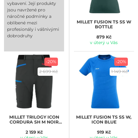
vybavení. Její produkty
jsou navržené pro
náročné podmínky a
MILLET
FUSION TS SS W
oblíbené mezi
BOTTLE
profesionály i vášnivými
dobrodruhy
879 Kč
v úterý u Vás
-20%
-20%
2 699 Kč
1 149 Kč
MILLET
TRILOGY ICON
MILLET
FUSION TS SS W,
CORDURA SH M NOIR
ICON BLUE
NEW
2 159 Kč
919 Kč
v úterý u Vás
v úterý u Vás