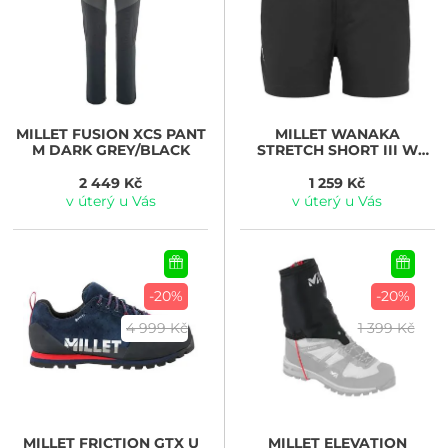
MILLET
FUSION XCS PANT
MILLET
WANAKA
M DARK GREY/BLACK
STRETCH SHORT III W
BLACK NOIR
2 449 Kč
1 259 Kč
v úterý u Vás
v úterý u Vás
-20%
-20%
4 999 Kč
1 399 Kč
MILLET
FRICTION GTX U
MILLET
ELEVATION