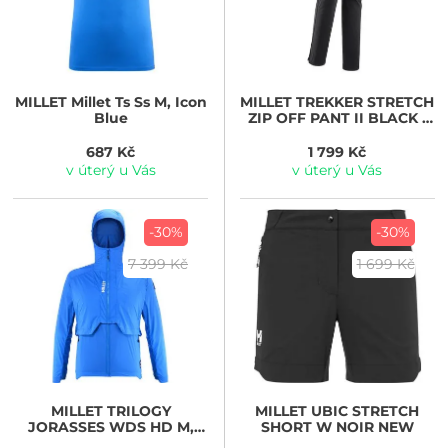
MILLET
Millet Ts Ss M, Icon
MILLET
TREKKER STRETCH
Blue
ZIP OFF PANT II BLACK -
NOIR
687 Kč
1 799 Kč
v úterý u Vás
v úterý u Vás
-30%
-30%
7 399 Kč
1 699 Kč
MILLET
TRILOGY
MILLET
UBIC STRETCH
JORASSES WDS HD M,
SHORT W NOIR NEW
ICON BLUE