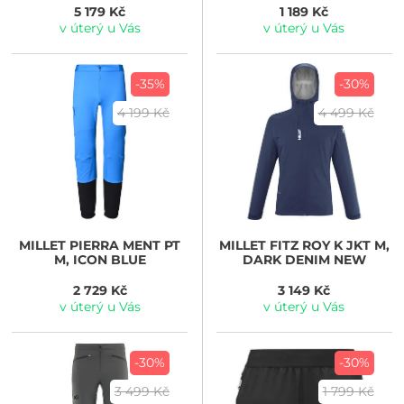
5 179 Kč
1 189 Kč
v úterý u Vás
v úterý u Vás
-35%
-30%
4 199 Kč
4 499 Kč
MILLET
PIERRA MENT PT
MILLET
FITZ ROY K JKT M,
M, ICON BLUE
DARK DENIM NEW
2 729 Kč
3 149 Kč
v úterý u Vás
v úterý u Vás
-30%
-30%
3 499 Kč
1 799 Kč