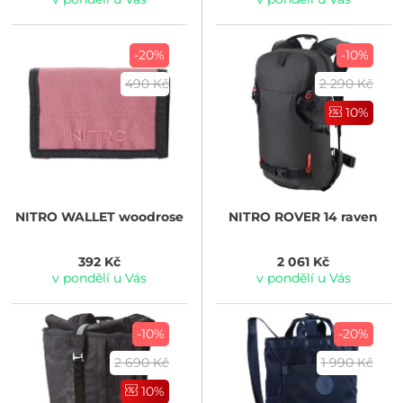
-20%
-10%
490 Kč
2 290 Kč
10%
NITRO
WALLET woodrose
NITRO
ROVER 14 raven
392 Kč
2 061 Kč
v pondělí u Vás
v pondělí u Vás
-10%
-20%
2 690 Kč
1 990 Kč
10%