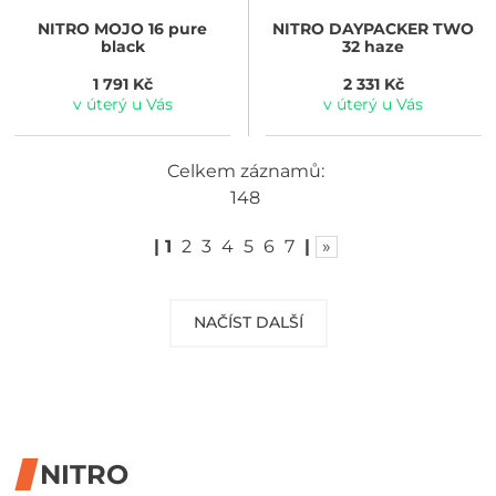
NITRO
MOJO 16 pure
NITRO
DAYPACKER TWO
black
32 haze
1 791 Kč
2 331 Kč
v úterý u Vás
v úterý u Vás
Celkem záznamů:
148
|
1
2
3
4
5
6
7
|
»
NAČÍST DALŠÍ
NITRO