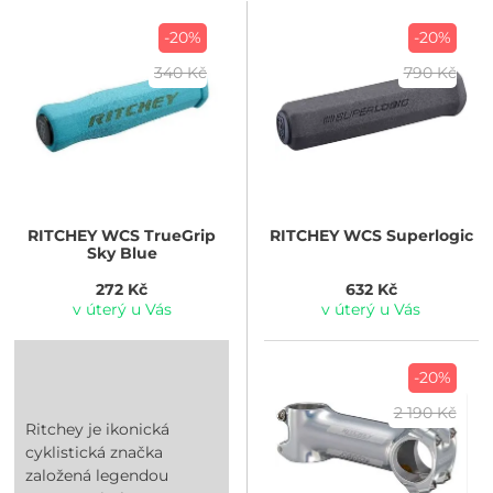
-20%
-20%
340 Kč
790 Kč
RITCHEY
WCS TrueGrip
RITCHEY
WCS Superlogic
Sky Blue
272 Kč
632 Kč
v úterý u Vás
v úterý u Vás
-20%
2 190 Kč
Ritchey je ikonická
cyklistická značka
založená legendou