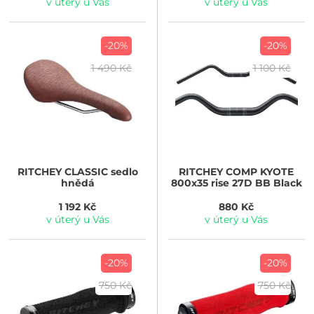
v úterý u Vás
v úterý u Vás
-20%
-20%
1 490 Kč
1 100 Kč
RITCHEY
CLASSIC sedlo
RITCHEY
COMP KYOTE
hnědá
800x35 rise 27D BB Black
1 192 Kč
880 Kč
v úterý u Vás
v úterý u Vás
-20%
-20%
750 Kč
750 Kč