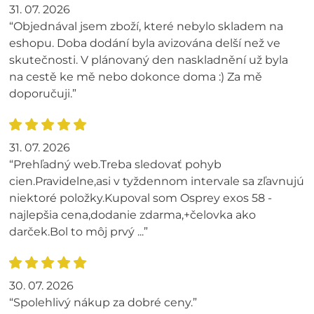
31. 07. 2026
“Objednával jsem zboží, které nebylo skladem na
eshopu. Doba dodání byla avizována delší než ve
skutečnosti. V plánovaný den naskladnění už byla
na cestě ke mě nebo dokonce doma :) Za mě
doporučuji.”
31. 07. 2026
“Prehľadný web.Treba sledovať pohyb
cien.Pravidelne,asi v tyždennom intervale sa zľavnujú
niektoré položky.Kupoval som Osprey exos 58 -
najlepšia cena,dodanie zdarma,+čelovka ako
darček.Bol to môj prvý ...”
30. 07. 2026
“Spolehlivý nákup za dobré ceny.”