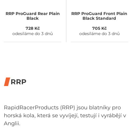
RRP
ProGuard Rear Plain
RRP
ProGuard Front Plain
Black
Black Standard
728 Kč
705 Kč
odesíláme do 3 dnů
odesíláme do 3 dnů
RRP
RapidRacerProducts (RRP) jsou blatníky pro
horská kola, která se vyvíjejí, testují i vyrábějí v
Anglii.