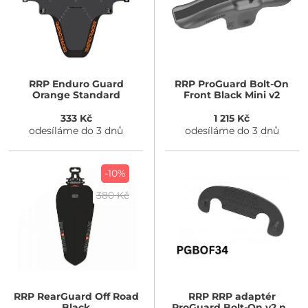
RRP
Enduro Guard
RRP
ProGuard Bolt-On
Orange Standard
Front Black Mini v2
333 Kč
1 215 Kč
odesíláme do 3 dnů
odesíláme do 3 dnů
-10%
380 Kč
RRP
RearGuard Off Road
RRP
RRP adaptér
Black
ProGuard Bolt-On v2 na