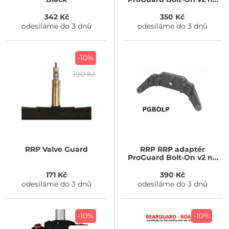
Fox 34 Non-Step Cast
342 Kč
350 Kč
odesíláme do 3 dnů
odesíláme do 3 dnů
-10%
190 Kč
RRP
Valve Guard
RRP
RRP adaptér
ProGuard Bolt-On v2 na
RockShox Lyrik Pike
171 Kč
390 Kč
odesíláme do 3 dnů
odesíláme do 3 dnů
-10%
-10%