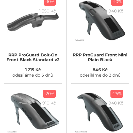
-10%
-10%
1 350 Kč
940 Kč
RRP
ProGuard Bolt-On
RRP
ProGuard Front Mini
Front Black Standard v2
Plain Black
1 215 Kč
846 Kč
odesíláme do 3 dnů
odesíláme do 3 dnů
-20%
-25%
910 Kč
940 Kč