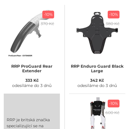
-10%
-10%
370 Kč
380 Kč
RRP
ProGuard Rear
RRP
Enduro Guard Black
Extender
Large
333 Kč
342 Kč
odesíláme do 3 dnů
odesíláme do 3 dnů
-10%
600 Kč
RRP je britská značka
specializující se na