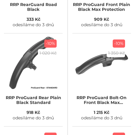
RRP
RearGuard Road
RRP
ProGuard Front Plain
Black
Black Max Protection
333 Kč
909 Kč
odesíláme do 3 dnů
odesíláme do 3 dnů
-10%
-10%
1 020 Kč
1 350 Kč
RRP
ProGuard Rear Plain
RRP
ProGuard Bolt-On
Black Standard
Front Black Max
Protection v2
918 Kč
1 215 Kč
odesíláme do 3 dnů
odesíláme do 3 dnů