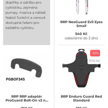
doplňky a údržbu pro
cyklistiku, zejména
pumpy, maziva a nářadí.
Nabízí funkční a cenově
RRP
NeoGuard Evil Eyes
dostupná řešení pro
Small
každého cyklistu.
540 Kč
odesíláme do 3 dnů
-10%
370 Kč
RRP
RRP adaptér
RRP
Enduro Guard Red
ProGuard Bolt-On v2 na
Standard
Fox 34 Step Cast