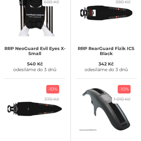
600 Kč
380 Kč
RRP
NeoGuard Evil Eyes X-
RRP
RearGuard Fizik ICS
Small
Black
540 Kč
342 Kč
odesíláme do 3 dnů
odesíláme do 3 dnů
-10%
-10%
370 Kč
1 010 Kč