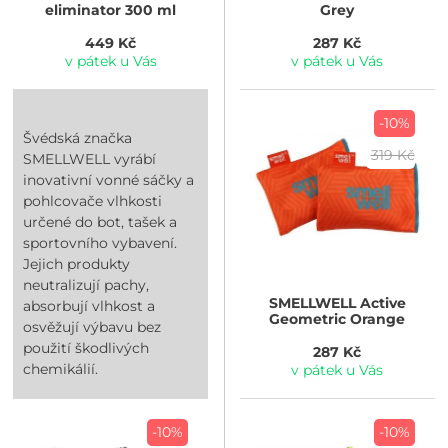
eliminator 300 ml
Grey
449 Kč
287 Kč
v pátek u Vás
v pátek u Vás
-10%
Švédská značka
319 Kč
SMELLWELL vyrábí
inovativní vonné sáčky a
pohlcovače vlhkosti
určené do bot, tašek a
sportovního vybavení.
Jejich produkty
neutralizují pachy,
SMELLWELL
Active
absorbují vlhkost a
Geometric Orange
osvěžují výbavu bez
použití škodlivých
287 Kč
chemikálií.
v pátek u Vás
-10%
-10%