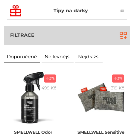
Tipy na dárky
FILTRACE
Doporučené
Nejlevnější
Nejdražší
-10%
-10%
499 Kč
319 Kč
SMELLWELL
Odor
SMELLWELL
Sensitive