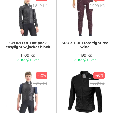
1 849 Kč
1 999 Kč
SPORTFUL
Hot pack
SPORTFUL
Doro tight red
easylight w jacket black
wine
1 109 Kč
1 199 Kč
v úterý u Vás
v úterý u Vás
-40%
-40%
1 749 Kč
1 899 Kč