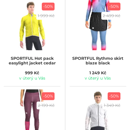
-50%
-50%
1 999 Kč
2 499 Kč
SPORTFUL
Hot pack
SPORTFUL
Rythmo skirt
easylight jacket cedar
blaze black
999 Kč
1 249 Kč
v úterý u Vás
v úterý u Vás
-50%
-50%
2 199 Kč
1 349 Kč