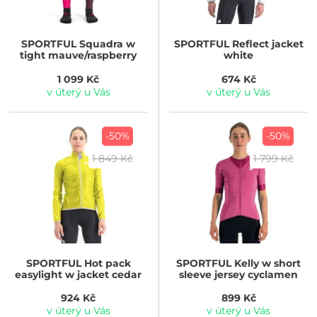
SPORTFUL
Squadra w
SPORTFUL
Reflect jacket
tight mauve/raspberry
white
1 099 Kč
674 Kč
v úterý u Vás
v úterý u Vás
-50%
-50%
1 849 Kč
1 799 Kč
SPORTFUL
Hot pack
SPORTFUL
Kelly w short
easylight w jacket cedar
sleeve jersey cyclamen
924 Kč
899 Kč
v úterý u Vás
v úterý u Vás