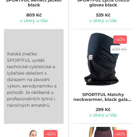
black
gloves black
809 Kč
539 Kč
v úterý u Vás
v úterý u Vás
-40%
499 Kč
Italská značka
SPORTFUL vyrábí
technické cyklistické a
lyžařské oblečení s
důrazem na závodní
výkon, aerodynamiku a
pohodlí. Je oblíbená u
SPORTFUL
Matchy
profesionálních týmů i
neckwarmer, black galaxy
blue
náročných amatérů.
299 Kč
v úterý u Vás
-40%
-40%