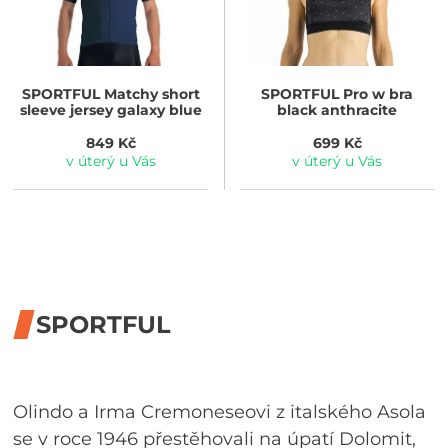
SPORTFUL
Matchy short
SPORTFUL
Pro w bra
sleeve jersey galaxy blue
black anthracite
849 Kč
699 Kč
v úterý u Vás
v úterý u Vás
SPORTFUL
Olindo a Irma Cremoneseovi z italského Asola
se v roce 1946 přestěhovali na úpatí Dolomit,