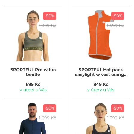
-50%
-50%
1 399 Kč
1 699 Kč
SPORTFUL
Pro w bra
SPORTFUL
Hot pack
beetle
easylight w vest orange
sdr
699 Kč
849 Kč
v úterý u Vás
v úterý u Vás
-50%
-50%
1 699 Kč
1 399 Kč