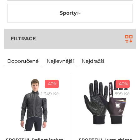
Sporty
FILTRACE
Doporučené
Nejlevnější
Nejdražší
-40%
-40%
1 349 Kč
899 Kč
SPORTFUL
Reflect jacket
SPORTFUL
Lycra chicco