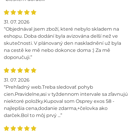
31. 07. 2026
“Objednával jsem zboží, které nebylo skladem na
eshopu. Doba dodání byla avizována delší než ve
skutečnosti. V plánovaný den naskladnění už byla
na cestě ke mě nebo dokonce doma :) Za mě
doporučuji.”
31. 07. 2026
“Prehľadný web.Treba sledovať pohyb
cien.Pravidelne,asi v tyždennom intervale sa zľavnujú
niektoré položky.Kupoval som Osprey exos 58 -
najlepšia cena,dodanie zdarma,+čelovka ako
darček.Bol to môj prvý ...”