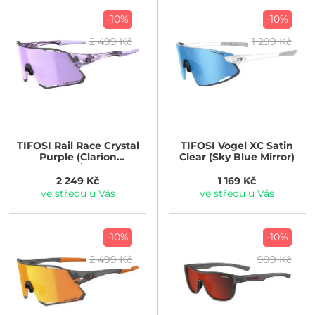
-10%
-10%
2 499 Kč
1 299 Kč
TIFOSI
Rail Race Crystal
TIFOSI
Vogel XC Satin
Purple (Clarion
Clear (Sky Blue Mirror)
Purple/Clear)
2 249 Kč
1 169 Kč
ve středu u Vás
ve středu u Vás
-10%
-10%
2 499 Kč
999 Kč