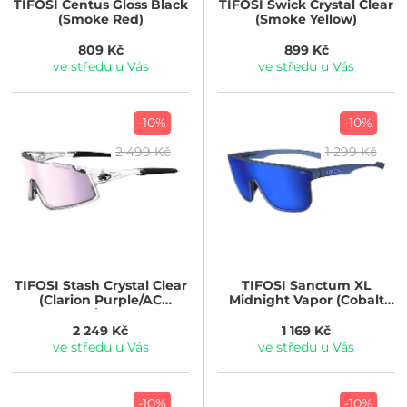
TIFOSI
Centus Gloss Black
TIFOSI
Swick Crystal Clear
(Smoke Red)
(Smoke Yellow)
809 Kč
899 Kč
ve středu u Vás
ve středu u Vás
-10%
-10%
2 499 Kč
1 299 Kč
TIFOSI
Stash Crystal Clear
TIFOSI
Sanctum XL
(Clarion Purple/AC
Midnight Vapor (Cobalt
Red/Clear)
Blue Mirror)
2 249 Kč
1 169 Kč
ve středu u Vás
ve středu u Vás
-10%
-10%