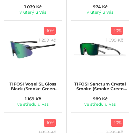
1 039 Kč
974 Kč
v úterý u Vás
v úterý u Vás
-10%
-10%
1 299 Kč
1 099 Kč
TIFOSI
Vogel SL Gloss
TIFOSI
Sanctum Crystal
Black (Smoke Green
Smoke (Smoke Green
Mirror)
Mirror)
1 169 Kč
989 Kč
ve středu u Vás
ve středu u Vás
-10%
-10%
1 099 Kč
1 299 Kč