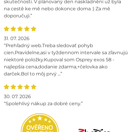
skutečnosti. V plánovaný den naskladnění už byla
na cestě ke mě nebo dokonce doma :) Za mě
doporučuji.”
31. 07. 2026
“Prehľadný web.Treba sledovať pohyb
cien.Pravidelne,asi v tyždennom intervale sa zľavnujú
niektoré položky.Kupoval som Osprey exos 58 -
najlepšia cena,dodanie zdarma,+čelovka ako
darček.Bol to môj prvý ...”
30. 07. 2026
“Spolehlivý nákup za dobré ceny.”