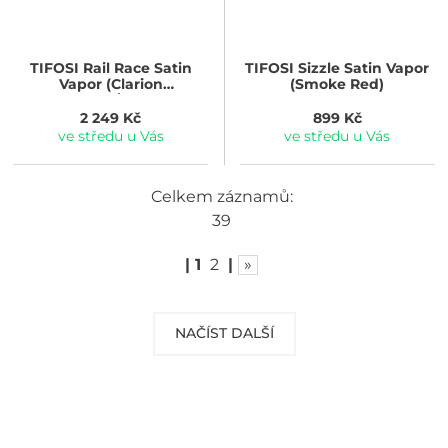
TIFOSI
Rail Race Satin
TIFOSI
Sizzle Satin Vapor
Vapor (Clarion
(Smoke Red)
Orange/Clear)
2 249 Kč
899 Kč
ve středu u Vás
ve středu u Vás
Celkem záznamů:
39
|
1
2
|
»
NAČÍST DALŠÍ