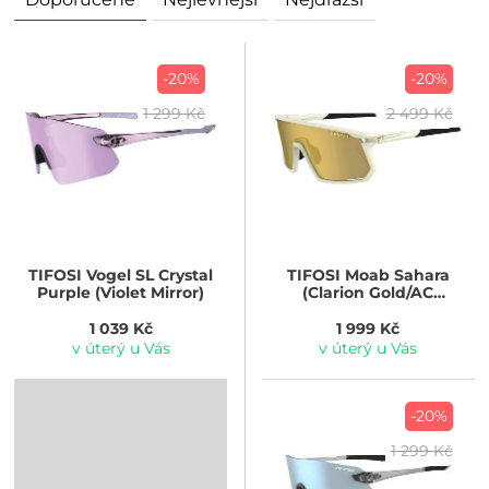
-20%
-20%
1 299 Kč
2 499 Kč
TIFOSI
Vogel SL Crystal
TIFOSI
Moab Sahara
Purple (Violet Mirror)
(Clarion Gold/AC
Red/Clear)
1 039 Kč
1 999 Kč
v úterý u Vás
v úterý u Vás
-20%
1 299 Kč