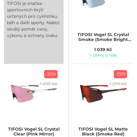
TIFOSI je značka
sportovních brýlí
určených pro cyklistiku,
běh a další sporty. Nabízí
skvělý poměr ceny,
TIFOSI
Vogel SL Crystal
výkonu a ochrany zraku.
Smoke (Smoke Bright
Blue)
1 039 Kč
v úterý u Vás
-20%
-25%
1 299 Kč
1 299 Kč
TIFOSI
Vogel SL Crystal
TIFOSI
Vogel SL Matte
Clear (Pink Mirror)
Black (Smoke Red)