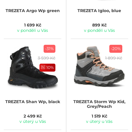
TREZETA
Argo Wp green
TREZETA
Igloo, blue
1 699 Kč
899 Kč
v pondělí u Vás
v pondělí u Vás
-31%
-20%
3 599 Kč
1 899 Kč
10%
TREZETA
Shan Wp, black
TREZETA
Storm Wp Kid,
Grey/Peach
2 499 Kč
1 519 Kč
v úterý u Vás
v úterý u Vás