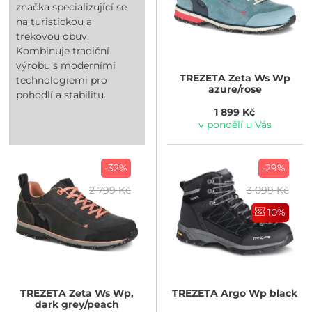
značka specializující se
na turistickou a
trekovou obuv.
Kombinuje tradiční
výrobu s moderními
TREZETA
Zeta Ws Wp
technologiemi pro
azure/rose
pohodlí a stabilitu.
1 899 Kč
v pondělí u Vás
-32%
-29%
2 799 Kč
3 099 Kč
10%
TREZETA
Zeta Ws Wp,
TREZETA
Argo Wp black
dark grey/peach