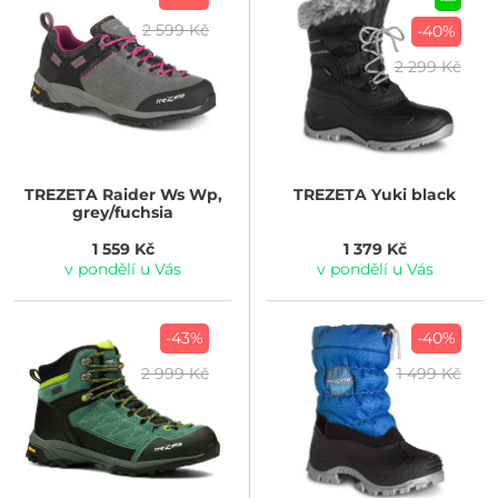
2 599 Kč
-40%
2 299 Kč
TREZETA
Raider Ws Wp,
TREZETA
Yuki black
grey/fuchsia
1 559 Kč
1 379 Kč
v pondělí u Vás
v pondělí u Vás
-43%
-40%
2 999 Kč
1 499 Kč