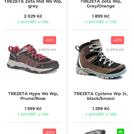
TREZETA
Zeta Mid Ws Wp,
TREZETA
Zeta Wp,
grey
Grey/Orange
2 029 Kč
1 899 Kč
v pondělí u Vás
v pondělí u Vás
-45%
-43%
2 899 Kč
2 299 Kč
TREZETA
Hype Ws Wp,
TREZETA
Cyclone Wp Jr,
Prune/Rose
black/brown
1 599 Kč
1 299 Kč
v pondělí u Vás
v pondělí u Vás
-40%