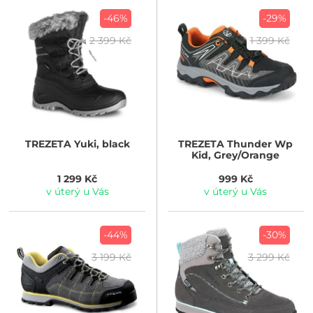
-46%
-29%
2 399 Kč
1 399 Kč
TREZETA
Yuki, black
TREZETA
Thunder Wp
Kid, Grey/Orange
1 299 Kč
999 Kč
v úterý u Vás
v úterý u Vás
-44%
-30%
3 199 Kč
3 299 Kč