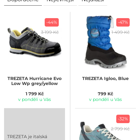
-44%
-47%
3 199 Kč
1 499 Kč
TREZETA
Hurricane Evo
TREZETA
Igloo, Blue
Low Wp grey/yellow
1 799 Kč
799 Kč
v pondělí u Vás
v pondělí u Vás
-32%
2 799 Kč
TREZETA je italská