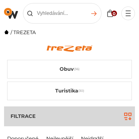
0
/
TREZETA
Obuv
Turistika
FILTRACE
Doporučené
Nejlevnější
Nejdražší