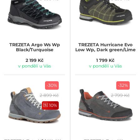
TREZETA
Argo Ws Wp
TREZETA
Hurricane Evo
Black/Turquoise
Low Wp, Dark green/Lime
2 199 Kč
1 799 Kč
v pondělí u Vás
v pondělí u Vás
-30%
-32%
2 899 Kč
2 799 Kč
10%