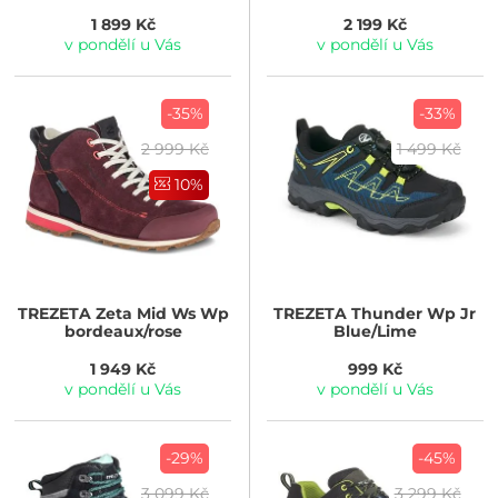
1 899 Kč
2 199 Kč
v pondělí u Vás
v pondělí u Vás
-35%
-33%
2 999 Kč
1 499 Kč
10%
TREZETA
Zeta Mid Ws Wp
TREZETA
Thunder Wp Jr
bordeaux/rose
Blue/Lime
1 949 Kč
999 Kč
v pondělí u Vás
v pondělí u Vás
-29%
-45%
3 099 Kč
3 299 Kč