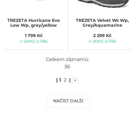
TREZETA
Hurricane Evo
TREZETA
Velvet Ws Wp,
Low Wp, grey/yellow
Grey/Aquamarine
1 799 Kč
2 299 Kč
v úterý u Vás
v úterý u Vás
Celkem záznamů:
36
|
1
2
|
»
NAČÍST DALŠÍ