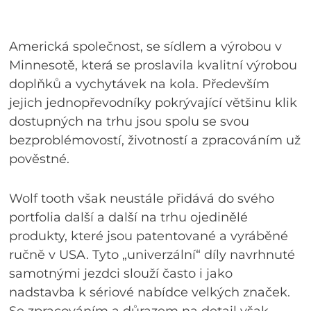
Americká společnost, se sídlem a výrobou v
Minnesotě, která se proslavila kvalitní výrobou
doplňků a vychytávek na kola. Především
jejich jednopřevodníky pokrývající většinu klik
dostupných na trhu jsou spolu se svou
bezproblémovostí, životností a zpracováním už
pověstné.
Wolf tooth však neustále přidává do svého
portfolia další a další na trhu ojedinělé
produkty, které jsou patentované a vyráběné
ručně v USA. Tyto „univerzální“ díly navrhnuté
samotnými jezdci slouží často i jako
nadstavba k sériové nabídce velkých značek.
Se zpracováním a důrazem na detail však