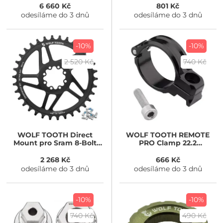
6 660 Kč
801 Kč
odesíláme do 3 dnů
odesíláme do 3 dnů
-10%
-10%
2 520 Kč
740 Kč
WOLF TOOTH
Direct
WOLF TOOTH
REMOTE
Mount pro Sram 8-Bolt
PRO Clamp 22.2
Drop-Stop ST 3mm 30t
Conversion Kit
2 268 Kč
666 Kč
odesíláme do 3 dnů
odesíláme do 3 dnů
-10%
-10%
740 Kč
490 Kč