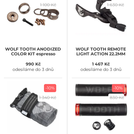
1 100 Kč
1 630 Kč
WOLF TOOTH
ANODIZED
WOLF TOOTH
REMOTE
COLOR KIT espresso
LIGHT ACTION 22.2MM
990 Kč
1 467 Kč
odesíláme do 3 dnů
odesíláme do 3 dnů
-10%
-10%
1 340 Kč
830 Kč