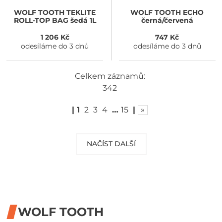
WOLF TOOTH
TEKLITE
WOLF TOOTH
ECHO
ROLL-TOP BAG šedá 1L
černá/červená
1 206 Kč
747 Kč
odesíláme do 3 dnů
odesíláme do 3 dnů
Celkem záznamů:
342
|
1
2
3
4
…
15
|
»
NAČÍST DALŠÍ
WOLF TOOTH