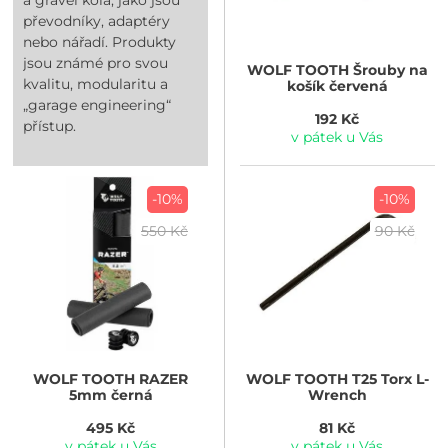
převodníky, adaptéry
nebo nářadí. Produkty
jsou známé pro svou
WOLF TOOTH
Šrouby na
kvalitu, modularitu a
košík červená
„garage engineering“
192 Kč
přístup.
v pátek u Vás
-10%
-10%
550 Kč
90 Kč
WOLF TOOTH
RAZER
WOLF TOOTH
T25 Torx L-
5mm černá
Wrench
495 Kč
81 Kč
v pátek u Vás
v pátek u Vás