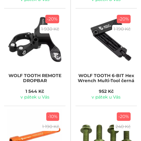
-20%
-20%
1 930 Kč
1 190 Kč
WOLF TOOTH
REMOTE
WOLF TOOTH
6-BIT Hex
DROPBAR
Wrench Multi-Tool černá
1 544 Kč
952 Kč
v pátek u Vás
v pátek u Vás
-10%
-20%
1 190 Kč
240 Kč