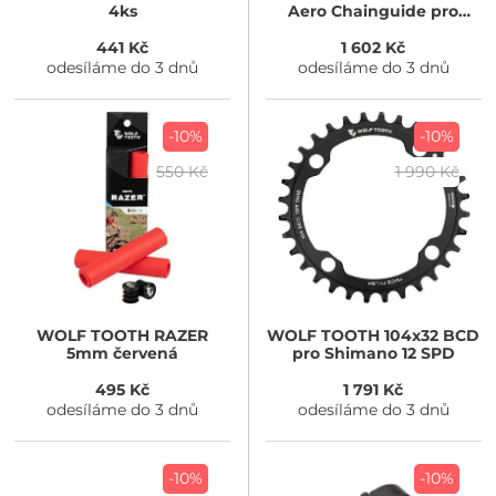
4ks
Aero Chainguide pro
Cervelo Mid Sweep
441 Kč
1 602 Kč
odesíláme do 3 dnů
odesíláme do 3 dnů
-10%
-10%
550 Kč
1 990 Kč
WOLF TOOTH
RAZER
WOLF TOOTH
104x32 BCD
5mm červená
pro Shimano 12 SPD
495 Kč
1 791 Kč
odesíláme do 3 dnů
odesíláme do 3 dnů
-10%
-10%