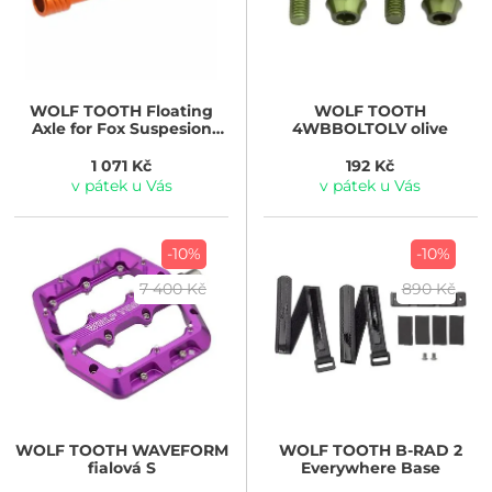
WOLF TOOTH
Floating
WOLF TOOTH
Axle for Fox Suspesion
4WBBOLTOLV olive
Forks oranžová
1 071 Kč
192 Kč
v pátek u Vás
v pátek u Vás
-10%
-10%
7 400 Kč
890 Kč
WOLF TOOTH
WAVEFORM
WOLF TOOTH
B-RAD 2
fialová S
Everywhere Base