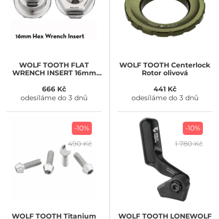
WOLF TOOTH
FLAT
WOLF TOOTH
Centerlock
WRENCH INSERT 16mm
Rotor olivová
hex
666 Kč
441 Kč
odesíláme do 3 dnů
odesíláme do 3 dnů
-10%
-10%
490 Kč
1 780 Kč
WOLF TOOTH
Titanium
WOLF TOOTH
LONEWOLF