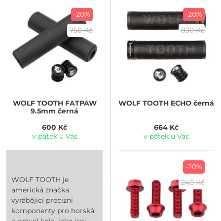
-20%
-20%
750 Kč
830 Kč
WOLF TOOTH
FATPAW
WOLF TOOTH
ECHO černá
9.5mm černá
600 Kč
664 Kč
v pátek u Vás
v pátek u Vás
-20%
WOLF TOOTH je
240 Kč
americká značka
vyrábějící precizní
komponenty pro horská
a gravel kola, jako jsou