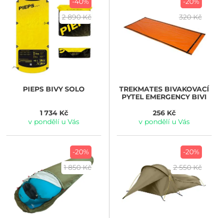
-40%
-20%
2 890 Kč
320 Kč
PIEPS
BIVY SOLO
TREKMATES
BIVAKOVACÍ
PYTEL EMERGENCY BIVI
1 734 Kč
256 Kč
v pondělí u Vás
v pondělí u Vás
-20%
-20%
1 850 Kč
2 550 Kč