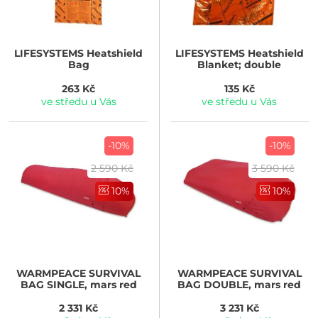
LIFESYSTEMS
Heatshield
LIFESYSTEMS
Heatshield
Bag
Blanket; double
263 Kč
135 Kč
ve středu u Vás
ve středu u Vás
-10%
-10%
2 590 Kč
3 590 Kč
10%
10%
WARMPEACE
SURVIVAL
WARMPEACE
SURVIVAL
BAG SINGLE, mars red
BAG DOUBLE, mars red
2 331 Kč
3 231 Kč