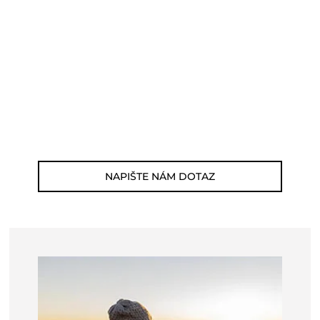
POTŘEBUJETE PORADIT?
Můžete nám zavolat, napsat email nebo
nám napsat dotaz viz odkaz níže.
Zákaznická linka: 564 565 000 (Po-Pá 9-
17h)
E-mail: jsme@outdoorweb.cz
NAPIŠTE NÁM DOTAZ