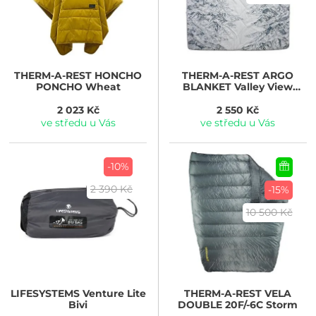
THERM-A-REST
HONCHO
THERM-A-REST
ARGO
PONCHO Wheat
BLANKET Valley View
Print
2 023 Kč
2 550 Kč
ve středu u Vás
ve středu u Vás
-10%
2 390 Kč
-15%
10 500 Kč
LIFESYSTEMS
Venture Lite
THERM-A-REST
VELA
Bivi
DOUBLE 20F/-6C Storm