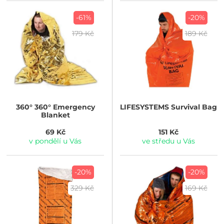
-61%
-20%
179 Kč
189 Kč
360°
360° Emergency
LIFESYSTEMS
Survival Bag
Blanket
69 Kč
151 Kč
v pondělí u Vás
ve středu u Vás
-20%
-20%
329 Kč
169 Kč