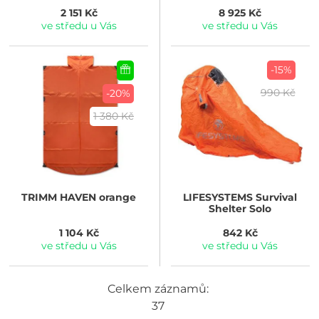
2 151 Kč
8 925 Kč
ve středu u Vás
ve středu u Vás
-15%
990 Kč
-20%
1 380 Kč
TRIMM
HAVEN orange
LIFESYSTEMS
Survival
Shelter Solo
1 104 Kč
842 Kč
ve středu u Vás
ve středu u Vás
Celkem záznamů:
37