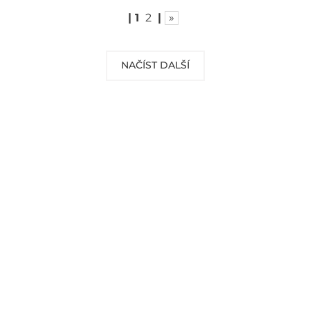
|
1
2
|
»
NAČÍST DALŠÍ
DOPRAVA ZDARMA
Vaše objednávky od 999 Kč v ČR a SR
Vám dopravíme ZDARMA.