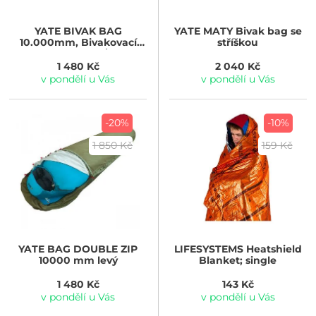
YATE
BIVAK BAG
YATE
MATY Bivak bag se
10.000mm, Bivakovací
stříškou
pytel double zip/ pravý
1 480 Kč
2 040 Kč
v pondělí u Vás
v pondělí u Vás
-20%
-10%
1 850 Kč
159 Kč
YATE
BAG DOUBLE ZIP
LIFESYSTEMS
Heatshield
10000 mm levý
Blanket; single
1 480 Kč
143 Kč
v pondělí u Vás
v pondělí u Vás