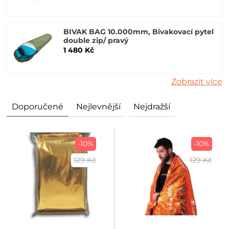
BIVAK BAG 10.000mm, Bivakovací pytel
double zip/ pravý
1 480 Kč
Zobrazit více
Doporučené
Nejlevnější
Nejdražší
-10%
-10%
129 Kč
129 Kč