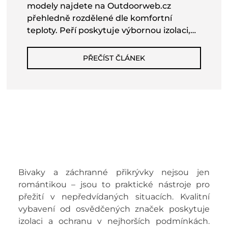
modely najdete na Outdoorweb.cz
přehledně rozdělené dle komfortní
teploty. Peří poskytuje výbornou izolaci,
zatímco syntetika vyniká odolností vůči
vlhkosti. Tvar mumie je ideální pro
PŘEČÍST ČLÁNEK
chladné noci, obdélníkový zas nabídne
větší volnost. Praktické detaily jako
kapuce, zateplovací límec či vnitřní kapsa
výrazně zvyšují komfort. Nezapomeňte
ani na hmotnost a velikost spacáku – čím
lehčí a kompaktnější, tím lépe pro delší
túry. Na Outdoorweb.cz si vyberou i ženy,
děti nebo milovníci ultralehkého
vybavení.
Bivaky a záchranné přikrývky nejsou jen
romántikou – jsou to praktické nástroje pro
přežití v nepředvídaných situacích. Kvalitní
vybavení od osvědčených značek poskytuje
izolaci a ochranu v nejhorších podmínkách.