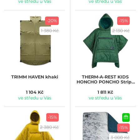
ve středu u Vás
ve středu u Vás
-20%
-15%
1 380 Kč
2 130 Kč
TRIMM
HAVEN khaki
THERM-A-REST
KIDS
HONCHO PONCHO Stripe
Print
1 104 Kč
1 811 Kč
ve středu u Vás
ve středu u Vás
-15%
2 380 Kč
-15%
3 000 Kč