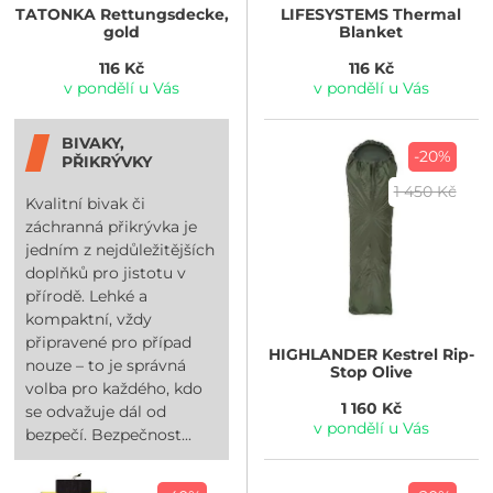
TATONKA
Rettungsdecke,
LIFESYSTEMS
Thermal
gold
Blanket
116 Kč
116 Kč
v pondělí u Vás
v pondělí u Vás
BIVAKY,
-20%
PŘIKRÝVKY
1 450 Kč
Kvalitní bivak či
záchranná přikrývka je
jedním z nejdůležitějších
doplňků pro jistotu v
přírodě. Lehké a
kompaktní, vždy
připravené pro případ
HIGHLANDER
Kestrel Rip-
nouze – to je správná
Stop Olive
volba pro každého, kdo
1 160 Kč
se odvažuje dál od
v pondělí u Vás
bezpečí. Bezpečnost...