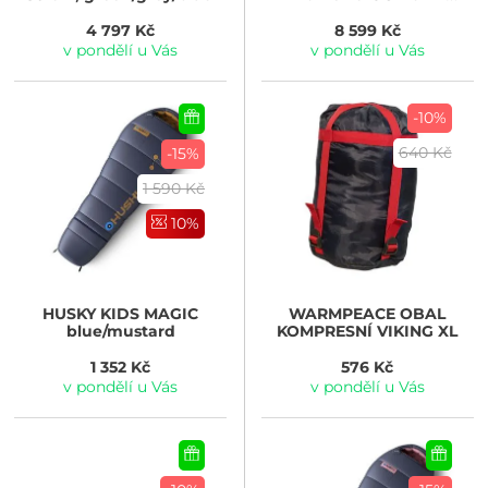
Sleeping Bag Long, Blue
Atoll
4 797 Kč
8 599 Kč
v pondělí u Vás
v pondělí u Vás
-10%
640 Kč
-15%
1 590 Kč
10%
HUSKY
KIDS MAGIC
WARMPEACE
OBAL
blue/mustard
KOMPRESNÍ VIKING XL
1 352 Kč
576 Kč
v pondělí u Vás
v pondělí u Vás