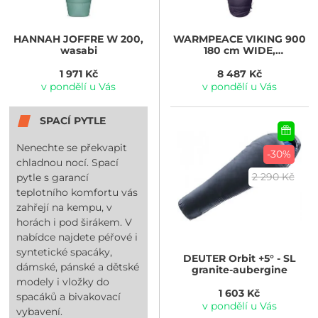
HANNAH
JOFFRE W 200,
WARMPEACE
VIKING 900
wasabi
180 cm WIDE,
iron/grey/black
1 971 Kč
8 487 Kč
v pondělí u Vás
v pondělí u Vás
SPACÍ PYTLE
Nenechte se překvapit
-30%
chladnou nocí. Spací
2 290 Kč
pytle s garancí
teplotního komfortu vás
zahřejí na kempu, v
horách i pod širákem. V
nabídce najdete péřové i
syntetické spacáky,
DEUTER
Orbit +5° - SL
dámské, pánské a dětské
granite-aubergine
modely i vložky do
1 603 Kč
spacáků a bivakovací
v pondělí u Vás
vybavení.