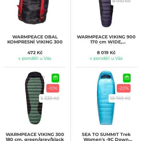
8 910 Kč
WARMPEACE
OBAL
WARMPEACE
VIKING 900
KOMPRESNÍ VIKING 300
170 cm WIDE,
iron/grey/black
472 Kč
8 019 Kč
v pondělí u Vás
v pondělí u Vás
-10%
-20%
5 330 Kč
10 749 Kč
WARMPEACE
VIKING 300
SEA TO SUMMIT
Trek
180 cm, green/grey/black
Women's -9C Down