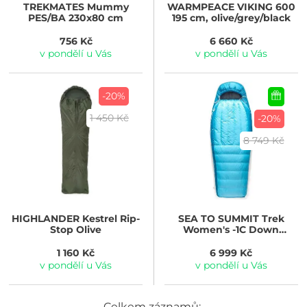
TREKMATES
Mummy
WARMPEACE
VIKING 600
PES/BA 230x80 cm
195 cm, olive/grey/black
756 Kč
6 660 Kč
v pondělí u Vás
v pondělí u Vás
-20%
1 450 Kč
-20%
8 749 Kč
HIGHLANDER
Kestrel Rip-
SEA TO SUMMIT
Trek
Stop Olive
Women's -1C Down
Sleeping Bag Regular
Blue Atoll
1 160 Kč
6 999 Kč
v pondělí u Vás
v pondělí u Vás
Celkem záznamů: