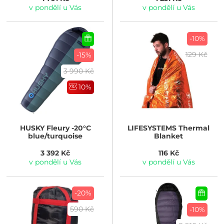
v pondělí u Vás
v pondělí u Vás
-10%
129 Kč
-15%
3 990 Kč
10%
HUSKY
Fleury -20°C
LIFESYSTEMS
Thermal
blue/turquoise
Blanket
3 392 Kč
116 Kč
v pondělí u Vás
v pondělí u Vás
-20%
590 Kč
-10%