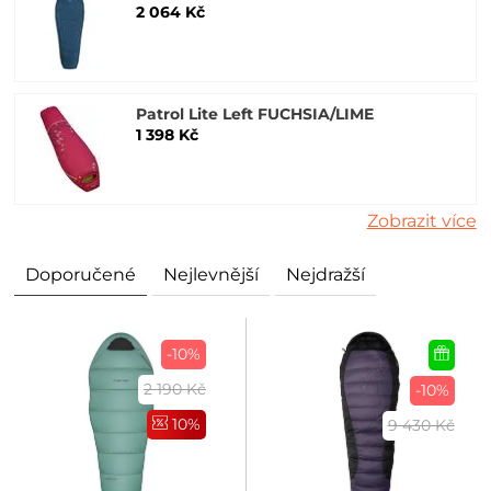
2 064 Kč
Patrol Lite Left FUCHSIA/LIME
1 398 Kč
Zobrazit více
Doporučené
Nejlevnější
Nejdražší
-10%
2 190 Kč
-10%
10%
9 430 Kč