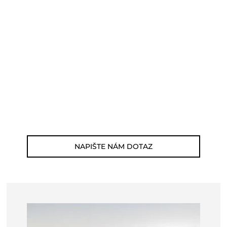
POTŘEBUJETE PORADIT?
Můžete nám zavolat, napsat email nebo
nám napsat dotaz viz odkaz níže.
Zákaznická linka: 564 565 000 (Po-Pá 9-
17h)
E-mail: jsme@outdoorweb.cz
NAPIŠTE NÁM DOTAZ