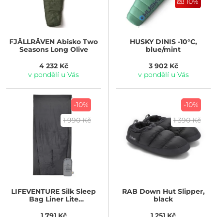
10%
FJÄLLRÄVEN
Abisko Two
HUSKY
DINIS -10°C,
Seasons Long Olive
blue/mint
4 232 Kč
3 902 Kč
v pondělí u Vás
v pondělí u Vás
-10%
-10%
1 990 Kč
1 390 Kč
LIFEVENTURE
Silk Sleep
RAB
Down Hut Slipper,
Bag Liner Lite
black
Rectangular
1 791 Kč
1 251 Kč