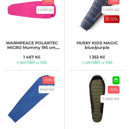
-10%
-15%
1 630 Kč
1 590 Kč
10%
WARMPEACE
POLARTEC
HUSKY
KIDS MAGIC
MICRO Mummy 195 cm,
blue/purple
berry
1 467 Kč
1 352 Kč
v pondělí u Vás
v pondělí u Vás
-10%
840 Kč
-10%
7 400 Kč