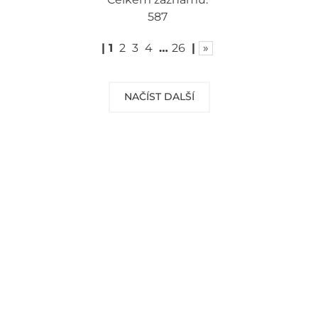
587
|
1
2
3
4
…
26
|
»
NAČÍST DALŠÍ
DOPRAVA ZDARMA
Vaše objednávky od 999 Kč v ČR a SR
Vám dopravíme ZDARMA.