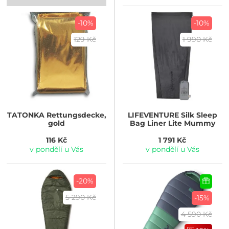
-10%
-10%
129 Kč
1 990 Kč
TATONKA
Rettungsdecke,
LIFEVENTURE
Silk Sleep
gold
Bag Liner Lite Mummy
116 Kč
1 791 Kč
v pondělí u Vás
v pondělí u Vás
-20%
5 290 Kč
-15%
4 590 Kč