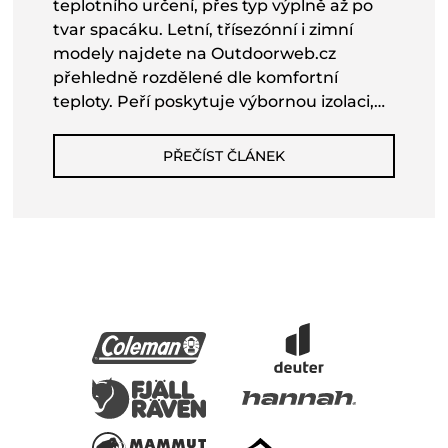
teplotního určení, přes typ výplně až po
tvar spacáku. Letní, třísezónní i zimní
modely najdete na Outdoorweb.cz
přehledně rozdělené dle komfortní
teploty. Peří poskytuje výbornou izolaci,
zatímco syntetika vyniká odolností vůči
vlhkosti. Tvar mumie je ideální pro
PŘEČÍST ČLÁNEK
chladné noci, obdélníkový zas nabídne
větší volnost. Praktické detaily jako
kapuce, zateplovací límec či vnitřní kapsa
výrazně zvyšují komfort. Nezapomeňte
ani na hmotnost a velikost spacáku – čím
lehčí a kompaktnější, tím lépe pro delší
túry. Na Outdoorweb.cz si vyberou i ženy,
děti nebo milovníci ultralehkého
vybavení.