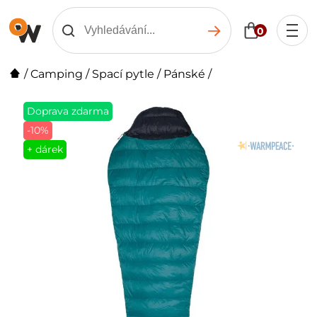
0
/
Camping
/
Spací pytle
/
Pánské
/
Doprava zdarma
-10%
+ dárek