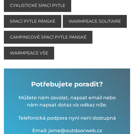
CYKLISTICKÉ SPACÍ PYTLE
SPACÍ PYTLE PÁNSKÉ
WARMPEACE SOLITAIRE
CAMPINGOVÉ SPACÍ PYTLE PÁNSKÉ
WARMPEACE VŠE
Potřebujete poradit?
Můžete nám zavolat, napsat email nebo
nám napsat dotaz viz odkaz níže.
Telefonická podpora nyní není dostupná
Email: jsme@outdoorweb.cz