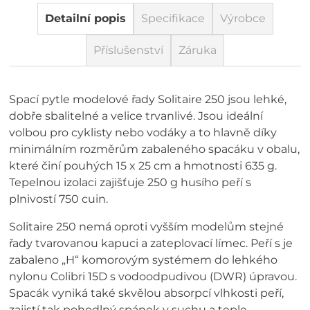
Detailní popis
Specifikace
Výrobce
Příslušenství
Záruka
Spací pytle modelové řady Solitaire 250 jsou lehké,
dobře sbalitelné a velice trvanlivé. Jsou ideální
volbou pro cyklisty nebo vodáky a to hlavně díky
minimálním rozměrům zabaleného spacáku v obalu,
které činí pouhých 15 x 25 cm a hmotnosti 635 g.
Tepelnou izolaci zajišťuje 250 g husího peří s
plnivostí 750 cuin.
Solitaire 250 nemá oproti vyšším modelům stejné
řady tvarovanou kapuci a zateplovací límec. Peří s je
zabaleno „H“ komorovým systémem do lehkého
nylonu Colibri 15D s vodoodpudivou (DWR) úpravou.
Spacák vyniká také skvělou absorpcí vlhkosti peří,
zajistí tak pohodlný spánek v suchu a teple.