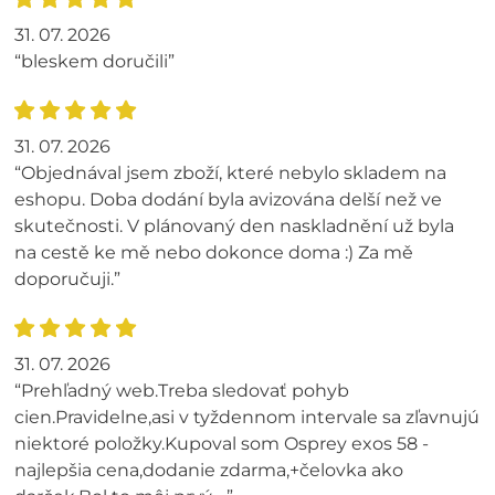
31. 07. 2026
“bleskem doručili”
31. 07. 2026
“Objednával jsem zboží, které nebylo skladem na
eshopu. Doba dodání byla avizována delší než ve
skutečnosti. V plánovaný den naskladnění už byla
na cestě ke mě nebo dokonce doma :) Za mě
doporučuji.”
31. 07. 2026
“Prehľadný web.Treba sledovať pohyb
cien.Pravidelne,asi v tyždennom intervale sa zľavnujú
niektoré položky.Kupoval som Osprey exos 58 -
najlepšia cena,dodanie zdarma,+čelovka ako