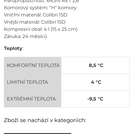
Paropropustnost: 64,5% RET 2,6
Komorový systém: "H" komory
Vnitřní materiál: Colibri 15D
Vnější materiál: Colibri 15D
Kompresní obal: 4 l (15 x 25 cm)
Záruka: 24 měsíců
Teploty
:
KOMFORTNÍ TEPLOTA
8,5 °C
LIMITNÍ TEPLOTA
4 °C
EXTRÉMNÍ TEPLOTA
-9,5 °C
Zboží se nachází v kategoriích: