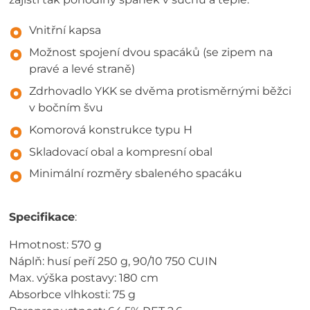
Vnitřní kapsa
Možnost spojení dvou spacáků (se zipem na
pravé a levé straně)
Zdrhovadlo YKK se dvěma protisměrnými běžci
v bočním švu
Komorová konstrukce typu H
Skladovací obal a kompresní obal
Minimální rozměry sbaleného spacáku
Specifikace
:
Hmotnost: 570 g
Náplň: husí peří 250 g, 90/10 750 CUIN
Max. výška postavy: 180 cm
Absorbce vlhkosti: 75 g