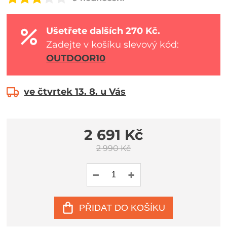
Ušetřete dalších 270 Kč.
Zadejte v košíku slevový kód:
OUTDOOR10
ve čtvrtek 13. 8. u Vás
2 691 Kč
2 990 Kč
PŘIDAT DO KOŠÍKU