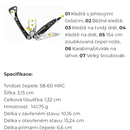
01
Kleště s jehlovými
čelistmi,
02
Běžné kleště,
03
Kleště na tvrdý drát,
04
Kleště na drát,
05
154 cm
zoubkovaná čepel nože,
06
Karabina/otvírák na
láhve,
07
Velký šroubovák
Specifikace:
Tvrdost čepele: 58-60 HRC
Šířka: 3,15 cm
Celková tloušťka: 1,32 cm
Hmotnost: 141,75 g
Délka v zavřeném stavu: 10,16 cm
Délka v otevřeném stavu: 15,24 cm
Délka primární čepele: 6,6 cm