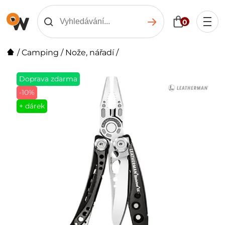
0
/
Camping
/
Nože, nářadí
/
Doprava zdarma
-10%
+ dárek