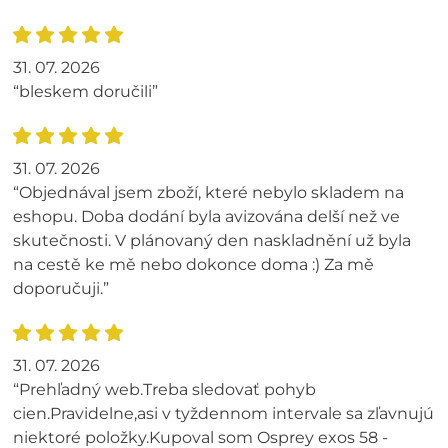
31. 07. 2026
“bleskem doručili”
31. 07. 2026
“Objednával jsem zboží, které nebylo skladem na
eshopu. Doba dodání byla avizována delší než ve
skutečnosti. V plánovaný den naskladnění už byla
na cestě ke mě nebo dokonce doma :) Za mě
doporučuji.”
31. 07. 2026
“Prehľadný web.Treba sledovať pohyb
cien.Pravidelne,asi v tyždennom intervale sa zľavnujú
niektoré položky.Kupoval som Osprey exos 58 -